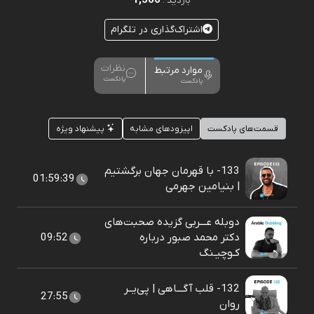
1,366
بازدید :
اشتراک‌گذاری در تلگرام
نظرات
موارد مرتبط
پادکست
پادکست
قسمت‌های پادکست
اپیزودهای مشابه
پیشنهاد ویژه
133- با قهرمان جهان برگشتیم
01:59:39
| بنیامین جهرمی
دوبله عـــربی گزیده صحبت‌های
دکتر محمد صبور درباره
09:52
کـوچیـنگ
132- قلب آگـــاهی | پی‌یــر
27:55
روان