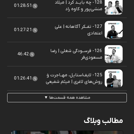
128- چه بایــد کرد | میلاد
01:28:51
منشی‌پور و کاوه راد
127- تفــکر آگاهانه | علی
01:27:21
اعتمادی
126- فرســودگی شغلی | رضا
46:42
مسعودی‌فر
125- لایف‌استایل، مهــاجرت وَ
01:26:41
روش‌های لاغری | میثم شفیعی
مشاهده همه قسمت‌ها ▼
مطالب وبلاگ