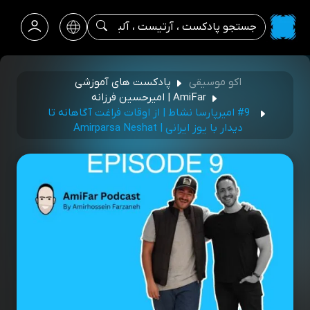
اکو موسیقی
پادکست های آموزشی
AmiFar | امیرحسین فرزانه
#9 امیرپارسا نشاط | از اوقات فراغت آگاهانه تا
دیدار با یوز ایرانی | Amirparsa Neshat