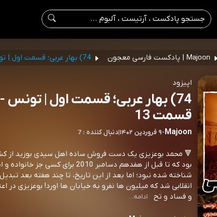
Majoon | پادکست فارسی معجون
74) بهار عربی؛ قسمت اول | تونس
اپیزود
74) بهار عربی؛ قسمت اول | تونس -
قسمت 13
Majoon
-
۹ فروردین ۱۴۰۲
|
7 : دنبال کننده
🔻 محمد بوعزیزی یک دست فروش ساده اهل سیدی بوزید از ک
بود که تا قبل از هفدهم دسامبر 2010 برای کسی جز خ
شناخته شده نبود؛ اما بعد از این تاریخ، تا چند هفته بعد تبدیل 
انقلابی شد که میلیون ها نفرو به خیابان ها اورد! بوعزیزی در اع
و فساد و تح
ادامه...