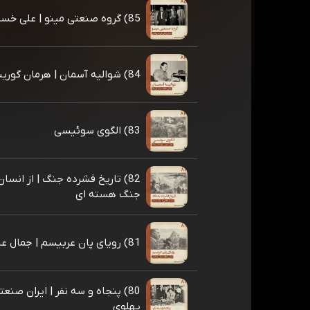
85) گروه صنعتی مینو | علی خسروشاهی
84) شوالیه آسمان | هرمان گورینگ
83) الگوی سوئیسی
82) تاریخ فشرده جنگ | از انسا
جنگ هسته ای
81) رویای پان عربیسم | جمال عبدالناصر
80) پنجاه و سه نفر | ایران صنع
پهلوی