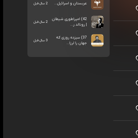
عربستان و اسرائیل...
2 سال قبل
42) امپراطوری شیطان
2 سال قبل
| رونالد ر...
37) سیزده روزی که
3 سال قبل
جهان را لرزا...