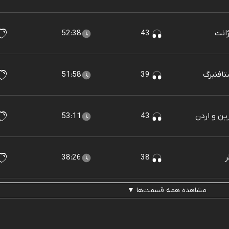
52:38
43
51:58
39
53:11
43
38:26
38
مشاهده همه قسمت‌ها ▼