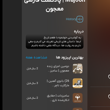
Majoon | پادکست فارسی
معجون
History
درباره
یه گوشیدنی خوشمزه با طعم تاریخ.
اینجا داستان های تاریخی تعریف می کنیم و سعی
داریم به روایت ها، دیدگاه علمی داشته باشیم.
بهترین اپیزود ها
مشاهده همه
دومین اجرای زنده
2 سال قبل
معجون | سامیز...
26) بانوی آهنین |
3 سال قبل
مارگارت تاچر...
سامیزدات | حقایق
2 سال قبل
انکارشده تاری...