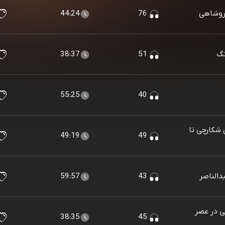
44:24
76
38:37
51
55:25
40
ن شکارچی تا
49:19
49
59:57
43
تی در عصر
38:35
45