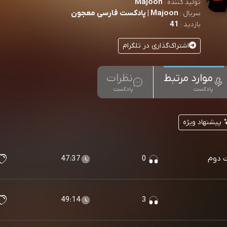
Majoon
تولید کننده :
Majoon | پادکست فارسی معجون
سریال :
41
بازدید :
اشتراک‌گذاری در تلگرام
موارد مرتبط
نظرات
پادکست
پادکست
پیشنهاد ویژه
47:37
0
49:14
3