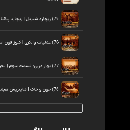
79) ریچارد شیردل | ریچارد پلانتاژانت
78) عملیات والکری | کلوز فون استافنبرگ
77) بهار عربی؛ قسمت سوم | بحرین و اردن
76) خون و خاک | هاینریش هیملر