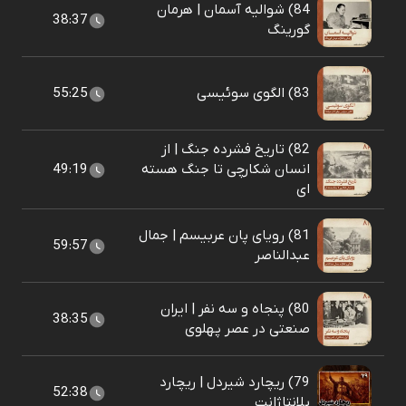
84) شوالیه آسمان | هرمان
38:37
گورینگ
83) الگوی سوئیسی
55:25
82) تاریخ فشرده جنگ | از
انسان شکارچی تا جنگ هسته
49:19
ای
81) رویای پان عربیسم | جمال
59:57
عبدالناصر
80) پنجاه و سه نفر | ایران
38:35
صنعتی در عصر پهلوی
79) ریچارد شیردل | ریچارد
52:38
پلانتاژانت