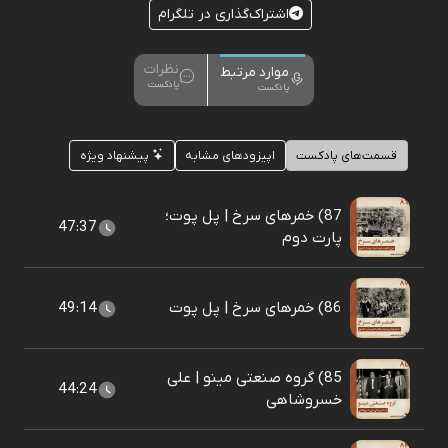
اشتراک‌گذاری در تلگرام
نظرات
موارد مرتبط
پادکست
پادکست
قسمت‌های پادکست
اپیزودهای مشابه
پیشنهاد ویژه
87) خمرهای سرخ | پل پوت؛
47:37
پارت دوم
86) خمرهای سرخ | پل پوت
49:14
85) گروه صنعتی مینو | علی
44:24
خسروشاهی