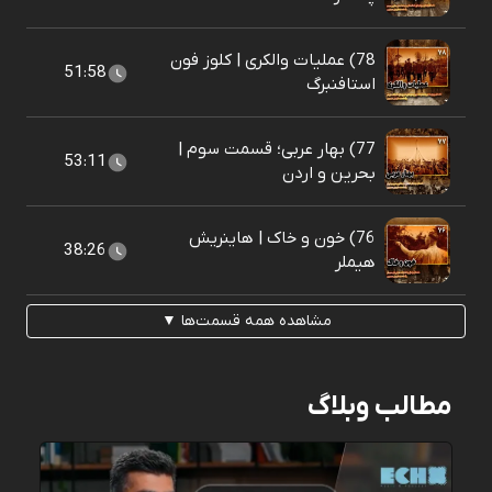
78) عملیات والکری | کلوز فون
51:58
استافنبرگ
77) بهار عربی؛ قسمت سوم |
53:11
بحرین و اردن
76) خون و خاک | هاینریش
38:26
هیملر
مشاهده همه قسمت‌ها ▼
مطالب وبلاگ