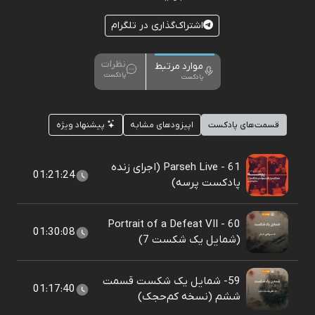
اشتراک‌گذاری در تلگرام
نظرات
موارد مرتبط
پادکست
پادکست
قسمت‌های پادکست
اپیزودهای مشابه
پیشنهاد ویژه
61 - Parseh Live (اجرای زنده
01:21:24
پادکست پرسه)
60 - Portrait of a Defeat VII
01:30:08
(شمایل یک شکست 7)
59- شمایل یک شکست قسمت
01:17:40
ششم (نسخه کم‌حجک)