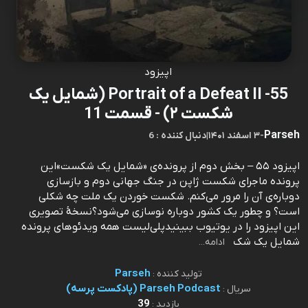
اپیزود
55- Portrait of a Defeat II (شمایل یک
شکست ۲) - قسمت 11
Parseh
-
۳ اسفند ۱۴۰۱
|
6 : دنبال کننده
اپیزود ۵۵ – بخش دوم از پرونده‌ی «شمایل یک شکست»این
پرونده ماجرای شکست ژاپن در جنگ جهانی دوم و بازسازی
دوباره‌ی آن را مرور می‌کنم. شکست خوردن یک ملت چه شکلی
است؟ و چطور یک کشور دوباره نوسازی می‌شود؟نسخهٔ تصویری
این اپیزود را در یوتیوب ببینیدپلی‌لیست همه ویدئوهای پرونده
شمایل یک شک
ادامه...
Parseh
تولید کننده :
Parseh Podcast (پادکست پرسه)
سریال :
39
بازدید :