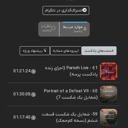
اشتراک‌گذاری در تلگرام
نظرات
موارد مرتبط
پادکست
پادکست
قسمت‌های پادکست
اپیزودهای مشابه
پیشنهاد ویژه
61 - Parseh Live (اجرای زنده
01:21:24
پادکست پرسه)
60 - Portrait of a Defeat VII
01:30:08
(شمایل یک شکست 7)
59- شمایل یک شکست قسمت
01:17:40
ششم (نسخه کم‌حجک)