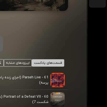
قسمت‌های پادکست
اپیزودهای مشابه
61 - Parseh Live (اجرای ز
پرسه)
60 - II
شکست 7)