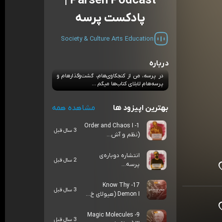
Parseh Podcast |
پادکست پرسه
Society & Culture
Arts
Education
درباره
در پرسه، من از کنجکاوی‌هام، گشت‌وگذارهام و
پرسه‌هام لابلای کتاب‌ها میگم ...
بهترین اپیزود ها
مشاهده همه
1- Order and Chaos I
3 سال قبل
(نظم و آش...
انتشاره دوباره‌ی
2 سال قبل
پرسه...
17- Know Thy
3 سال قبل
Demon I (هیولای خ...
9- Magic Molecules
3 سال قبل