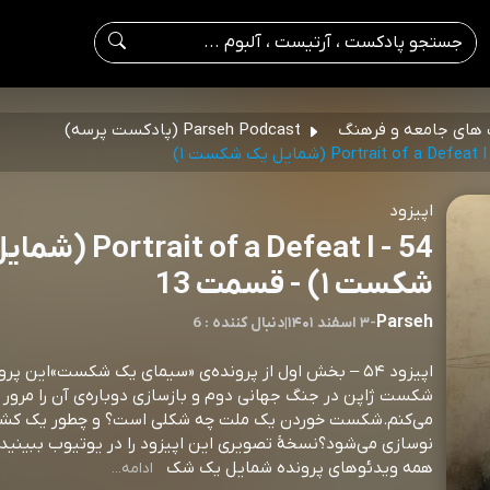
های جامعه و فرهنگ
Parseh Podcast (پادکست پرسه)
اپیزود
54 - rait of a Defeat I
شکست ۱) - قسمت 13
Parseh
-
۳ اسفند ۱۴۰۱
|
6 : دنبال کننده
اپیزود ۵۴ – بخش اول از پرونده‌ی «سیمای یک شکست»این پر
شکست ژاپن در جنگ جهانی دوم و بازسازی دوباره‌ی آن را مرور
می‌کنم.شکست خوردن یک ملت چه شکلی است؟ و چطور یک کشور
نوسازی می‌شود؟نسخهٔ تصویری این اپیزود را در یوتیوب ببینید
همه ویدئوهای پرونده شمایل یک شک
ادامه...