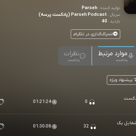
Parseh
تولید کننده :
Parseh Podcast (پادکست پرسه)
سریال :
40
بازدید :
اشتراک‌گذاری در تلگرام
موارد مرتبط
نظرات
پادکست
پادکست
پیشنهاد ویژه
نده پادکست
01:21:24
0
Portrait of a Defeat V (شمایل یک
01:30:08
32