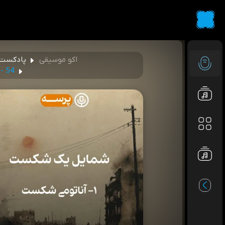
اکو موسیقی
پادکست 
54 - Portrait of a Defeat I (شمایل یک شکست ۱)