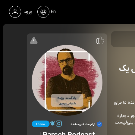
En
ورود
Port (شمایل یک
ونده ماجرای
 دوباره
.پلی‌لیست
آرتیست تایید شده