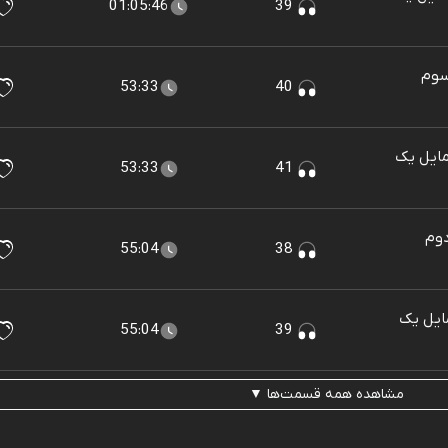
01:05:46
39
سوم
53:33
40
Portrait of a De (شمایل یک
53:33
41
وم
55:04
38
Portrait of a (شمایل یک
55:04
39
مشاهده همه قسمت‌ها ▼