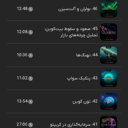
46: بولران و آلت‌سیزن
12:48
45: صعود و سقوط بیت‌کوین:
12:08
تحلیل چرخه‌های بازار
44: نهنگ‌ها
10:36
43: پنکیک سواپ
11:02
42: تون کوین
13:54
41: سرمایه‌گذاری در کریپتو
27:06