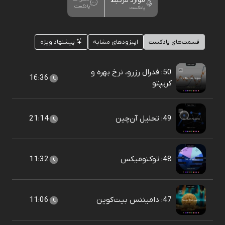
موارد مرتبط
پادکست
پادکست
قسمت‌های پادکست
اپیزودهای مشابه
پیشنهاد ویژه
50: فدرال رزرو، نرخ بهره و
16:36
کریپتو
49: تحلیل آن‌چین
21:14
48: توکنومیکس
11:32
47: دامیننس بیت‌کوین
11:06