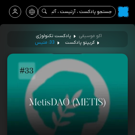
اکو موسیقی
پادکست تکنولوژی
کریپتو پادکست
33: متیس