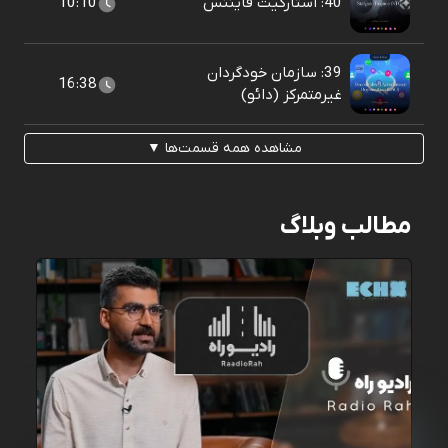
40: استارگیت فایننس
10:10
39: سازمان خودگردان
16:38
غیرمتمرکز (دائو)
مشاهده همه قسمت‌ها ▼
مطالب وبلاگ