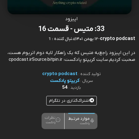
اپیزود
33: متیس - قسمت 16
crypto podcast
-
۱۲ بهمن ۱۴۰۱
|
1 : دنبال کننده
در این اپیزود راجع‌به متیس که یک راهکار لایه دوم اتریوم هست،
صحبت کردیم.سایت کریپتو پادکست: cpodcast.irSource:bitpin.ir
crypto podcast
تولید کننده :
کریپتو پادکست
سریال :
54
بازدید :
اشتراک‌گذاری در تلگرام
نظرات
موارد مرتبط
پادکست
پادکست