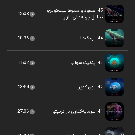
45: صعود و سقوط بیت‌کوین:
12:08
تحلیل چرخه‌های بازار
44: نهنگ‌ها
10:36
43: پنکیک سواپ
11:02
42: تون کوین
13:54
41: سرمایه‌گذاری در کریپتو
27:06