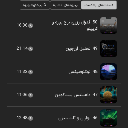
قسمت‌های پادکست
اپیزودهای مشابه
پیشنهاد ویژه
50: فدرال رزرو، نرخ بهره و
16:36
کریپتو
49: تحلیل آن‌چین
21:14
48: توکنومیکس
11:32
47: دامیننس بیت‌کوین
11:06
46: بولران و آلت‌سیزن
12:48