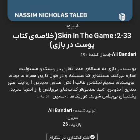
اپیزود
2-33: Skin In The Game(خلاصه‌ی کتاب
پوست در بازی)
Ali Bandari
-
|
19 : دنبال کننده
پوست در بازی به مساله‌ی عدم تقارن در ریسک و مسئولیت
اشاره می‌کند. مسئله‌ای که همیشه و در طول تاریخ همراه ما بوده.
نویسنده: نسیم نیکلاس طالب | متن: عباس سیدین | روایت: علی
بندری | تدوین: امید صدیق‌فر کتاب‌های بی‌پلاس را از اینجا بخرید.
پشتیبان بی‌پلاس شوید. موزیک‌ها : حسین
ادامه...
Ali Bandari
تولید کننده :
سریال :
26
بازدید :
اشتراک‌گذاری در تلگرام