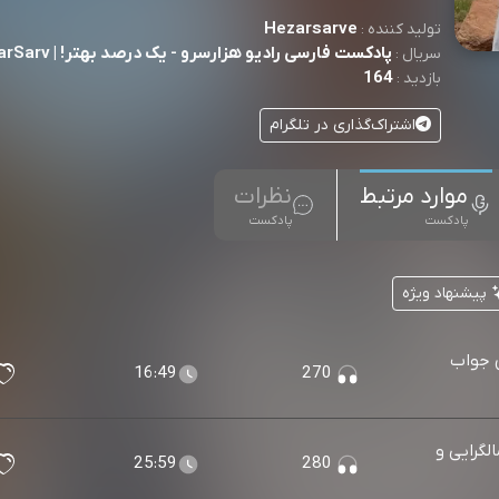
Hezarsarve
تولید کننده :
پادکست فارسی رادیو هزارسرو - یک درصد بهتر! | hezarSarv
سریال :
164
بازدید :
اشتراک‌گذاری در تلگرام
موارد مرتبط
نظرات
پادکست
پادکست
پیشنهاد ویژه
ن جواب
16:49
270
الگرایی و
25:59
280