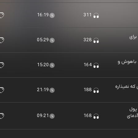
16:19
311
برای
05:29
328
ای باهوش و
15:20
164
ی که نمیذاره
21:19
188
 پول
آدمای
168
09:21