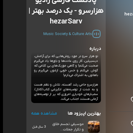
پادکست فارسی رادیو
هزارسرو - یک درصد بهتر |
hezarSarv
Music
Society & Culture
Arts
درباره
تو هزار سرو در مورد روش‌هایی که برای آرامش،
دیسیپلین، کار روی عادت‌ها و باورها یاد می‌گیرم
صحبت می‌کنم! و گاهی موزیک‌های بی کلامی که
گوش می‌کنم و حس خوبی ازشون می‌گیرم رو
باهاتون به اشتراک می‌ذارم!
هزارسرو حامی رشد آهسته، تلاش و نظم هست
و به شدت از توصیه‌های انگیزشی کتاب/کانال/
سمینارهای خودیاری امروزی که پر از توصیه‌های
آرمانی هستند اجتناب می‌کند.
بهترین اپیزود ها
مشاهده همه
موسیقی تجسم خلاق
3 سال قبل
و تکرار جملات...