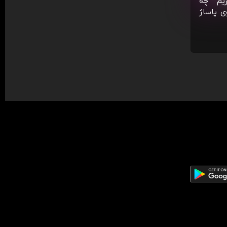
ریم چه
ی پاساژ