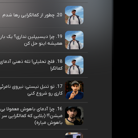
20. چطور از کمالگرایی رها شدم
19. چرا دیسیپلین نداری؟ یک بار 
همیشه اینو حل کن
18. فلج تحلیلی! تله ذهنی آدم
کمالگرا
17. تو تنبل نیستی: نیروی نامرئ
کاری رو شروع کنی
16. چرا آدمای باهوش معمولا بی
میشن؟! (بلایی که کمالگرایی سر 
باهوش میاره)