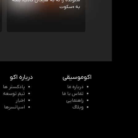
شنونده را نه به هیجان کاذب، بلکه
به «سکوت
اکوموسیقی
درباره اکو
درباره ما
پادکستر ها
تماس با ما
تیم توسعه
راهنمایی
اخبار
وبلاگ
اسپانسرها