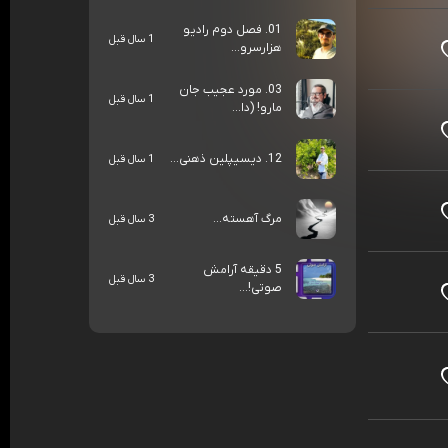
01. فصل دوم رادیو
1 سال قبل
هزارسرو...
03. مورد عجیب جان
1 سال قبل
مارو! (دا...
12. دیسیپلین ذهنی...
1 سال قبل
مرگ آهسته...
3 سال قبل
5 دقیقه آرامش
3 سال قبل
صوتی!...