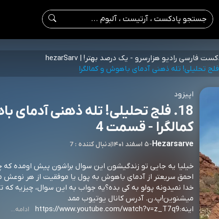
کست فارسی رادیو هزارسرو - یک درصد بهتر! | hezarSarv
اپیزود
18. فلج تحلیلی! تله ذهنی آدمای ب
کمالگرا - قسمت 4
Hezarsarve
-
۵ اسفند ۱۴۰۱
|
7 : دنبال کننده
خیلیا یه جایی تو زندگیشون این سوال براشون پیش اومده که چر
احمق سریعتر از آدمای باهوش به پول یا موفقیت از هر نوعش م
خدا نمیدونه پولو به کی بده؟یه جواب به این سوال، چیزیه که تو
میشنوین!پ.ن. آدرس کانال یوتیوب ممد
اینه:https://www.youtube.com/watch?v=z_T7q9
ادامه...