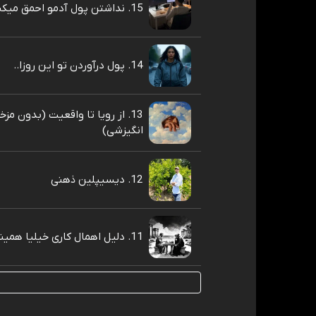
15. نداشتن پول آدمو احمق میکنه
14. پول درآوردن تو این روزا..
13. از رویا تا واقعیت (بدون مز
انگیزشی)
12. دیسیپلین ذهنی
11. دلیل اهمال کاری خیلیا همینه❗️