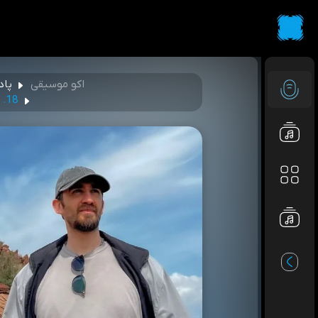
اکو موسیقی
پاد
18. فلج تحلیلی! تله ذهنی آدمای باهوش و کمالگرا