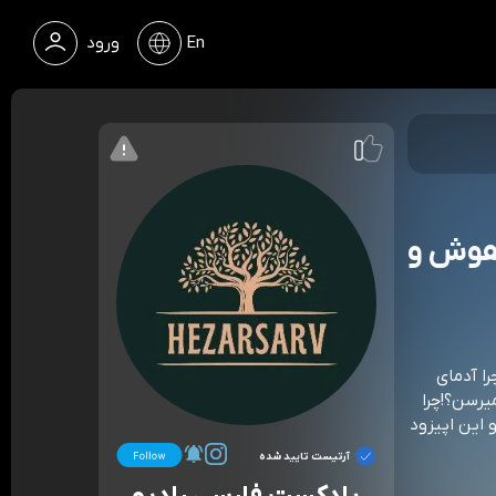
En
ورود
اهوش و
ا آدمای
یرسن؟!چرا
 این اپیزود
آرتیست تایید شده