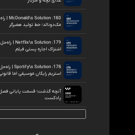
غذای بچه و سرباز
180: nald\s Solution
مک‌دونالد؛ خط تولید همبرگر
179: x\s Solution
اشتراک اجاره پستی فیلم
178: y\s Solution
استریم رایگان موسیقی اما قانونی
آنچه گذشت؛ قسمت پایانی فصل
پادکست