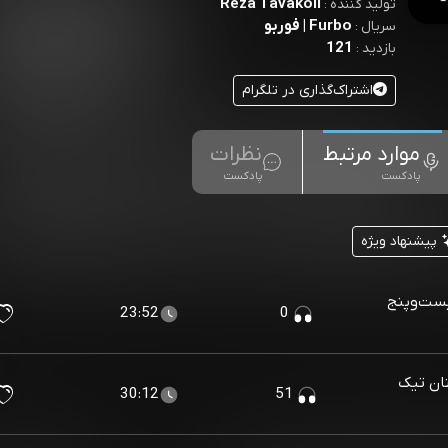
Reza Tavakoli
تولید کننده :
Furbo | فوربو
سریال :
121
بازدید :
اشتراک‌گذاری در تلگرام
موارد مرتبط
نظرات
پادکست
پادکست
پیشنهاد ویژه
کد؛ بیست‌وپنج
23:52
0
Verifie | داستان تیک
30:12
51