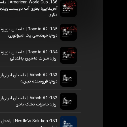
186: World Cup
آمریکایی؛ بطری آب دویست‌و‌پنج
دلاری
185: Toyota #2 | داستان
دوم؛ مهندسی یک امپراتوری
184: Toyota #1 | داستان
اول؛ میراث ماشین بافندگی
183: Airbnb #2 | داستان 
دوم؛ فروشنده تجربه
182: Airbnb #1 | داستان 
اول؛ خاطرات تشک بادی
181: estle\s Solution