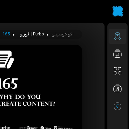
اکو موسیقی
Furbo | فوربو
165: Content | پرونده محتوا؛ چرا تولید محتوا می‌کنید؟