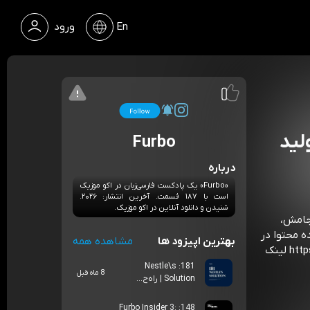
En
ورود
 تولید
Furbo
درباره
«Furbo» یک پادکست فارسی‌زبان در اکو موزیک
است با ۱۸۷ قسمت. آخرین انتشار: ۲۰۲۶.
شنیدن و دانلود آنلاین در اکو موزیک.
نجامش،
ه محتوا در
بهترین اپیزود ها
مشاهده همه
پادکست فوربولینک یوتوب فوربو https://youtube.com/@furbodm لینک
181: Nestle\s
8 ماه قبل
Solution | راه‌ح...
148: Furbo Insider 3: