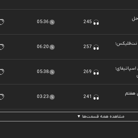
McDo | راه‌حل
05:36
245
Netfli | راه‌حل نت‌فلیکس؛
06:20
257
Spotif | راه‌حل اسپاتیفای؛
05:38
269
 هفتم
03:23
241
مشاهده همه قسمت‌ها ▼