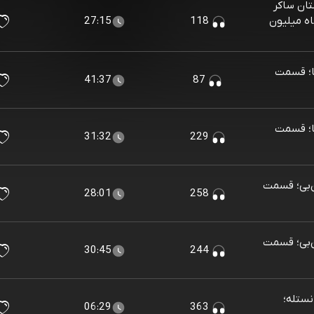
American  | داستان ساکر
اه میلیون
118
27:15
 تویوتا؛ قسمت
41:37
87
 تویوتا؛ قسمت
31:32
229
ایربی‌ان‌بی؛ قسمت
28:01
258
ایربی‌ان‌بی؛ قسمت
30:45
244
N | راه‌حل نستله؛
06:29
363