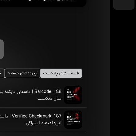
قسمت‌های پادکست
اپیزودهای مشابه
188: Barcode | داستان بار
سال شکست
187: d Checkmark
آبی؛ اعتماد اشتراکی