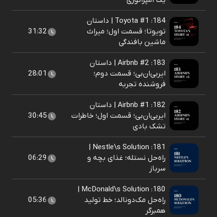
یک امپراتوری
184: Toyota #1 | داستان
تویوتا؛ قسمت اول؛ میراث
31:32
ماشین بافندگی
183: Airbnb #2 | داستان
ایربی‌ان‌بی؛ قسمت دوم؛
28:01
فروشنده تجربه
182: Airbnb #1 | داستان
ایربی‌ان‌بی؛ قسمت اول؛ خاطرات
30:45
تشک بادی
181: Nestle\s Solution |
راه‌حل نستله؛ غذای بچه و
06:29
سرباز
180: McDonald\s Solution |
راه‌حل مک‌دونالد؛ خط تولید
05:36
همبرگر