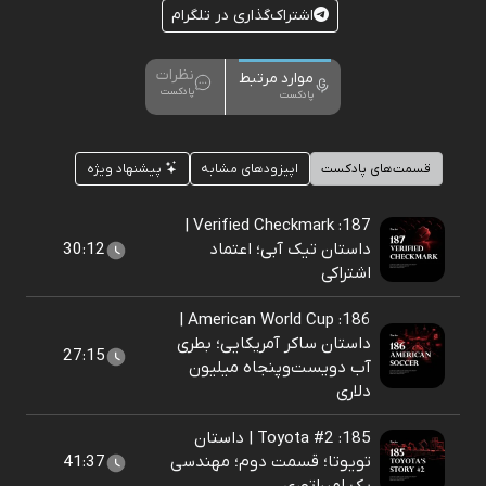
اشتراک‌گذاری در تلگرام
نظرات
موارد مرتبط
پادکست
پادکست
قسمت‌های پادکست
اپیزودهای مشابه
پیشنهاد ویژه
187: Verified Checkmark |
داستان تیک آبی؛ اعتماد
30:12
اشتراکی
186: American World Cup |
داستان ساکر آمریکایی؛ بطری
27:15
آب دویست‌و‌پنجاه میلیون
دلاری
185: Toyota #2 | داستان
تویوتا؛ قسمت دوم؛ مهندسی
41:37