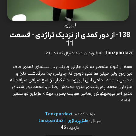
اپیزود
138- از دور کمدی از نزدیک تراژدی - قسمت
11
Tanzpardazi
-
۱۴ فروردین ۱۴۰۲
|
21 : دنبال کننده
همه از نبوغ منحصر به فرد چارلی چاپلین در سینمای کمدی حرف
می زنن ولی خیلی ها نمی دونن که چاپلین چه سرگذشت تلخ و
عجیبی داشته حامی این اپیزود: خشکبار تواضع صرافی صرافخانه
میزبان: محمد پوررشیدی متن: مهنوش رضایی، محمد پوررشیدی
مدیر اجرایی:مهنوش رضایی هویت بصری: بهنام عزیزی موسیقی
ادامه...
Tanzpardazi
تولید کننده :
طنزپردازی | tanzpardazi
سریال :
46
بازدید :