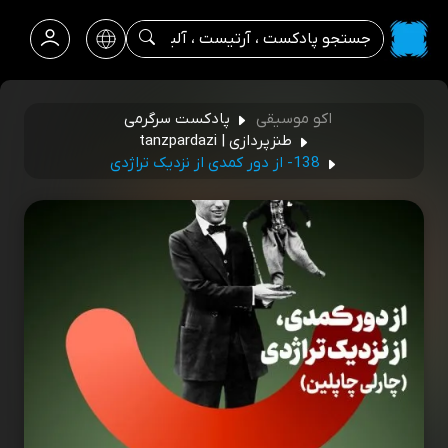
اکو موسیقی
پادکست سرگرمی
طنزپردازی | tanzpardazi
138- از دور کمدی از نزدیک تراژدی