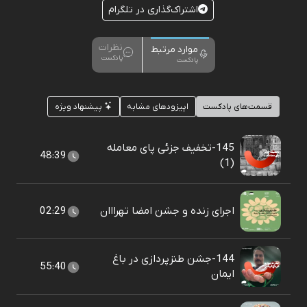
اشتراک‌گذاری در تلگرام
نظرات
موارد مرتبط
پادکست
پادکست
قسمت‌های پادکست
اپیزودهای مشابه
پیشنهاد ویژه
145-تخفیف جزئی پای معامله
48:39
(1)
اجرای زنده و جشن امضا تهرااان
02:29
144-جشن طنزپردازی در باغ
55:40
ایمان