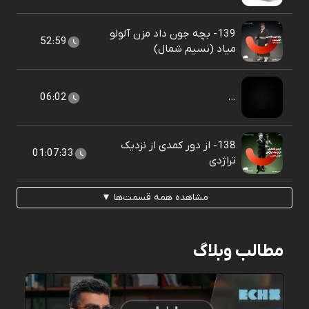
139- بچه جون داد مزن آلولو
52:59
میاد (نسیم شمال)
06:02
...
138- از دور کمدی از نزدیک
01:07:33
تراژدی
مشاهده همه قسمت‌ها ▼
مطالب وبلاگ