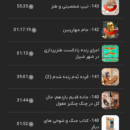
143- تیپ شخصیتی و طنز
55:35
142- جام جهان‌بین
01:17:19
اجرای زنده پادکست طنزپردازی
01:13
در شهر شیراز
141- مُرده بُدم زنده شدم (2)
39:01
140- جاده قدیم یازدهم: حال
31:44
گل در چنگ چنگیز مغول
140- کتاب جنگ و شوخی های
01:52
دیگر