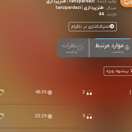
tanzpardazi | طنزپردازی
تولید کننده :
طنزپردازی | tanzpardazi
سریال :
44
بازدید :
اشتراک‌گذاری در تلگرام
موارد مرتبط
نظرات
پادکست
پادکست
پیشنهاد ویژه
48:39
2
02:29
5