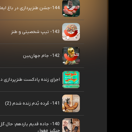
144-جشن طنزپردازی در باغ ایمان
143- تیپ شخصیتی و طنز
142- جام جهان‌بین
اجرای زنده پادکست طنزپردازی در
141- مُرده بُدم زنده شدم (2)
140- جاده قدیم یازدهم: حال گ
چنگیز مغول