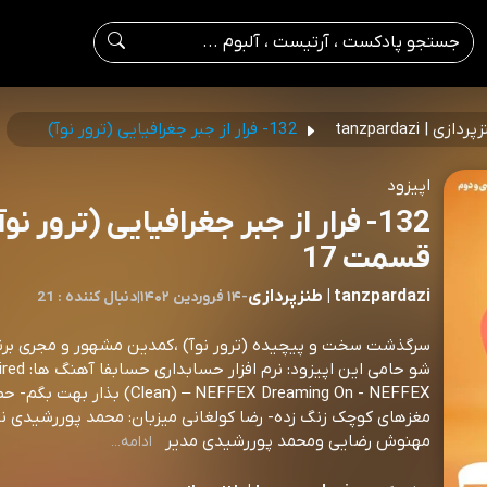
ردازی | tanzpardazi
132- فرار از جبر جغرافیایی (ترور نوآ)
اپیزود
132- فرار از جبر جغرافیایی (ترور نوآ
قسمت 17
tanzpardazi | طنزپردازی
-
۱۴ فروردین ۱۴۰۲
|
21 : دنبال کننده
سرگذشت سخت و پیچیده (ترور نوآ) ،کمدین مشهور و مجری برنا
شو حامی این اپیزود: نرم افزا
(Clean) – NEFFEX Dreaming On - NEFFEX بذار به
مغزهای کوچک زنگ زده- رضا کولغانی میزبان: محمد پوررشیدی ن
مهنوش رضایی ومحمد پوررشیدی مدیر
ادامه...