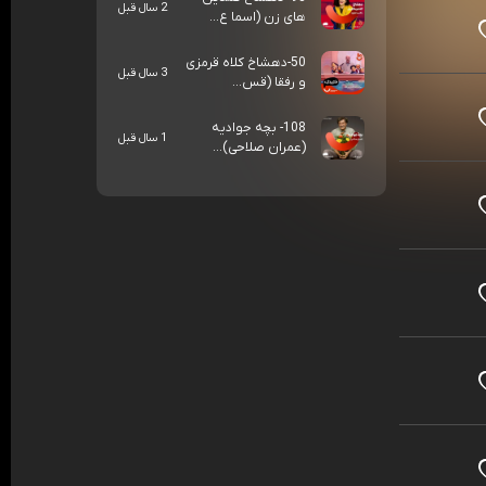
2 سال قبل
های زن (اسما ع...
50-دهشاخ کلاه قرمزی
3 سال قبل
و رفقا (قس...
108- بچه جوادیه
1 سال قبل
(عمران صلاحی)...