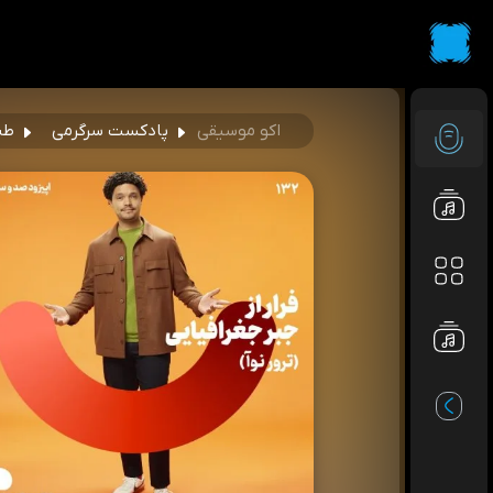
اکو موسیقی
پادکست سرگرمی
طنزپ