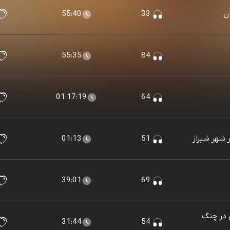
55:40
33
55:35
84
01:17:19
64
 شهر شیراز
51
01:13
39:01
69
ل در چنگ
31:44
54