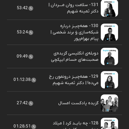
131- سلامت روان مــــردان |
53:42
دکتر ثمینه شهیم
130- همه‌چیــز درباره
شبکه‌سازی وَ برند شخصی |
53:24
پيام بهرام‌پور
دوبله‌ی انگلیسی گزیده‌ی
09:49
صحبت‌های حسام ایپکچی
129- همه‌چیــز درونمون رخ
01:12:38
می‌ده! | دکتر ثمینه شهیم
گزیده پادکست امسال
27:42
128- چه بایــد کرد | میلاد
01:28:51