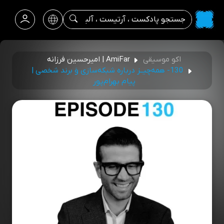
اکو موسیقی
AmiFar | امیرحسین فرزانه
130- همه‌چیــز درباره شبکه‌سازی وَ برند شخصی |
پيام بهرام‌پور