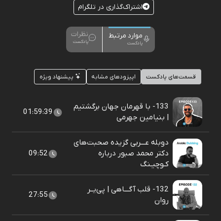
اشتراک‌گذاری در تلگرام
نظرات
موارد مرتبط
پادکست
پادکست
قسمت‌های پادکست
اپیزودهای مشابه
پیشنهاد ویژه
133- با قهرمان جهان برگشتیم
01:59:39
| بنیامین جهرمی
دوبله عـــربی گزیده صحبت‌های
دکتر محمد صبور درباره
09:52
کـوچیـنگ
132- قلب آگـــاهی | پی‌یــر
27:55
روان