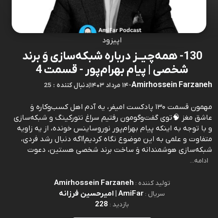
اپیزود
130- همه‌چیــز درباره شبکه‌سازی وَ برند
شخصی | پيام بهرام‌پور - قسمت 4
Amirhossein Farzaneh
-
۱۴ مرداد ۱۴۰۳
|
25 : دنبال کننده
مهمون قسمت ۱۳۰ پادکست امیفر، یه آدم اهل کسب‌وکاره وَ
عاشق مغز 🧠توی گفت‌وگومون رفتیم سراغ نتورکینگ و شبکه‌سازی
و با توجه به اینکه پیام بهرام‌پور نوروساینس خونده، از یه زاویه
متفاوت و علمی به این موضوع نگاه کردیم!اگه دنبال رشد فردی،
شبکه‌سازی هوشمندانه وَ ساخت برند شخصی هستین، دعوت
ادامه...
Amirhossein Farzaneh
تولید کننده :
AmiFar | امیرحسین فرزانه
سریال :
228
بازدید :