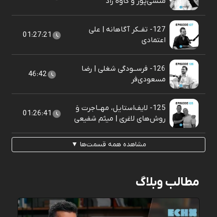
منشی‌پور و کاوه راد
127- تفــکر آگاهانه | علی
01:27:21
اعتمادی
126- فرســودگی شغلی | رضا
46:42
مسعودی‌فر
125- لایف‌استایل، مهــاجرت وَ
01:26:41
روش‌های لاغری | میثم شفیعی
مشاهده همه قسمت‌ها ▼
مطالب وبلاگ