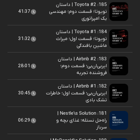
185: Toyota #2 | داستان
تویوتا؛ قسمت دوم؛ مهندسی
41:37
یک امپراتوری
184: Toyota #1 | داستان
تویوتا؛ قسمت اول؛ میراث
31:32
ماشین بافندگی
183: Airbnb #2 | داستان
ایربی‌ان‌بی؛ قسمت دوم؛
28:01
فروشنده تجربه
182: Airbnb #1 | داستان
ایربی‌ان‌بی؛ قسمت اول؛ خاطرات
30:45
تشک بادی
181: Nestle\s Solution |
راه‌حل نستله؛ غذای بچه و
06:29
سرباز