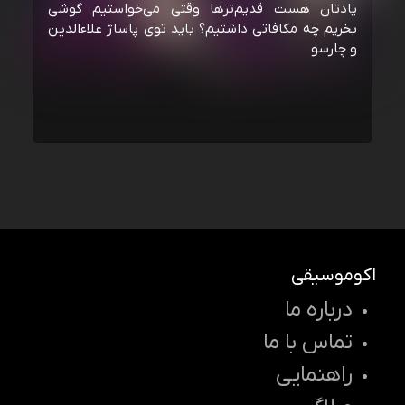
یادتان هست قدیم‌ترها وقتی می‌خواستیم گوشی
بخریم چه مکافاتی داشتیم؟ باید توی پاساژ علاءالدین
و چارسو
اکوموسیقی
درباره ما
تماس با ما
راهنمایی