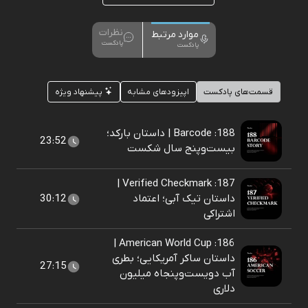
نظرات
موارد مرتبط
پادکست
پادکست
قسمت‌های پادکست
اپیزودهای مشابه
پیشنهاد ویژه
188: Barcode | داستان بارکد؛
23:52
بیست‌وپنج سال شکست
187: Verified Checkmark |
داستان تیک آبی؛ اعتماد
30:12
اشتراکی
186: American World Cup |
داستان ساکر آمریکایی؛ بطری
27:15
آب دویست‌و‌پنجاه میلیون
دلاری