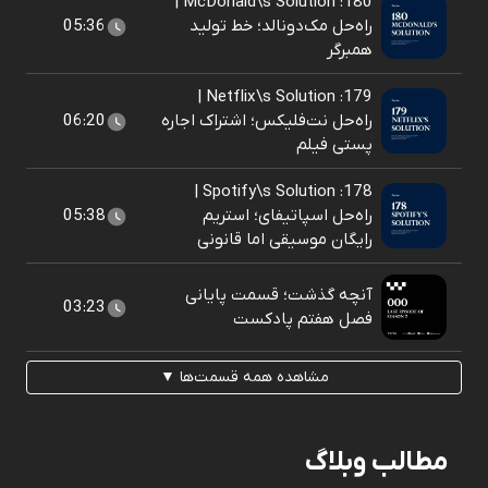
180: McDonald\s Solution |
راه‌حل مک‌دونالد؛ خط تولید
05:36
همبرگر
179: Netflix\s Solution |
راه‌حل نت‌فلیکس؛ اشتراک اجاره
06:20
پستی فیلم
178: Spotify\s Solution |
راه‌حل اسپاتیفای؛ استریم
05:38
رایگان موسیقی اما قانونی
آنچه گذشت؛ قسمت پایانی
03:23
فصل هفتم پادکست
مشاهده همه قسمت‌ها ▼
مطالب وبلاگ