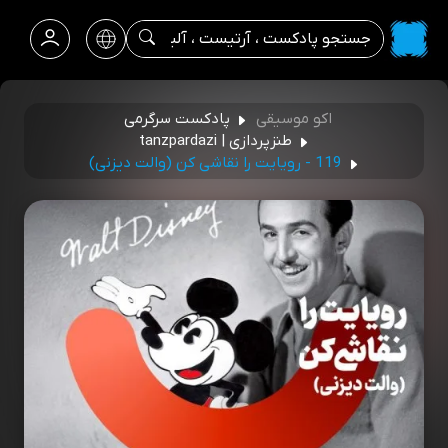
اکو موسیقی
پادکست سرگرمی
طنزپردازی | tanzpardazi
119 - رویایت را نقاشی کن (والت دیزنی)