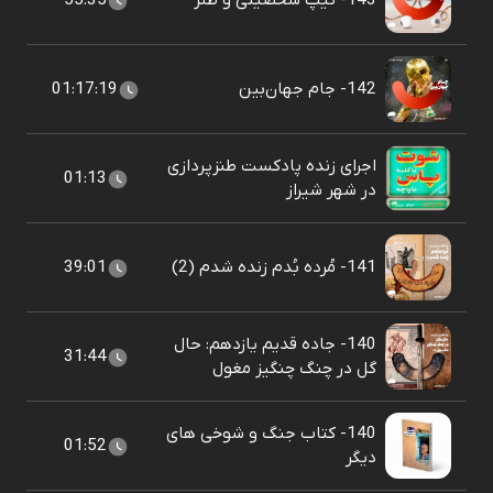
143- تیپ شخصیتی و طنز
55:35
142- جام جهان‌بین
01:17:19
اجرای زنده پادکست طنزپردازی
01:13
در شهر شیراز
141- مُرده بُدم زنده شدم (2)
39:01
140- جاده قدیم یازدهم: حال
31:44
گل در چنگ چنگیز مغول
140- کتاب جنگ و شوخی های
01:52
دیگر