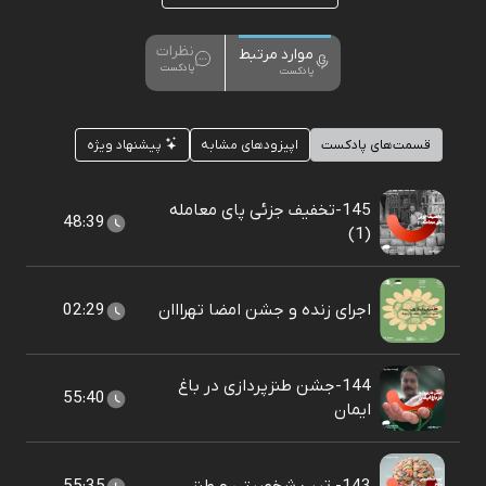
نظرات
موارد مرتبط
پادکست
پادکست
قسمت‌های پادکست
اپیزودهای مشابه
پیشنهاد ویژه
145-تخفیف جزئی پای معامله
48:39
(1)
اجرای زنده و جشن امضا تهرااان
02:29
144-جشن طنزپردازی در باغ
55:40
ایمان