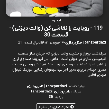
اپیزود
119 - رویایت را نقاشی کن (والت دیزنی) -
قسمت 30
tanzpardazi | طنزپردازی
-
۱۴ فروردین ۱۴۰۲
|
21 : دنبال کننده
سرگذشت پر‌فراز و نشیب والت دیزنی که جریان ساز صنعت
انیمیشن سازی در جهان است. حامی این اپیزود: صندوق ارزی
زیماپی اجرا: محمد پوررشیدی نویسنده: مهنوش رضایی هویت
بصری: بهنام عزیزی مدیر اجرایی: مهنوش رضایی موزیک تیتراژ:
مهدی آقایی
tanzpardazi | طنزپردازی
تولید کننده :
طنزپردازی | tanzpardazi
سریال :
35
بازدید :
اشتراک‌گذاری در تلگرام