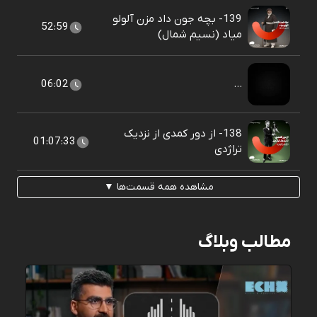
139- بچه جون داد مزن آلولو
52:59
میاد (نسیم شمال)
06:02
...
138- از دور کمدی از نزدیک
01:07:33
تراژدی
مشاهده همه قسمت‌ها ▼
مطالب وبلاگ