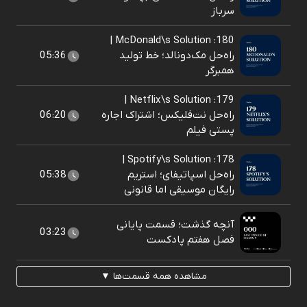
سرباز
180: McDonald\s Solution |
راه‌حل مک‌دونالد؛ خط تولید
05:36
همبرگر
179: Netflix\s Solution |
راه‌حل نت‌فلیکس؛ اشتراک اجاره
06:20
پستی فیلم
178: Spotify\s Solution |
راه‌حل اسپاتیفای؛ استریم
05:38
رایگان موسیقی اما قانونی
آنچه گذشت؛ قسمت پایانی
03:23
فصل هفتم پادکست
مشاهده همه قسمت‌ها ▼