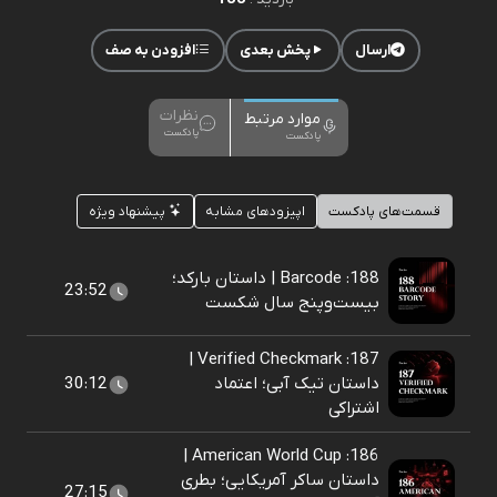
ارسال
پخش بعدی
افزودن به صف
نظرات
موارد مرتبط
پادکست
پادکست
قسمت‌های پادکست
اپیزودهای مشابه
پیشنهاد ویژه
188: Barcode | داستان بارکد؛
23:52
بیست‌وپنج سال شکست
187: Verified Checkmark |
داستان تیک آبی؛ اعتماد
30:12
اشتراکی
186: American World Cup |
داستان ساکر آمریکایی؛ بطری
27:15