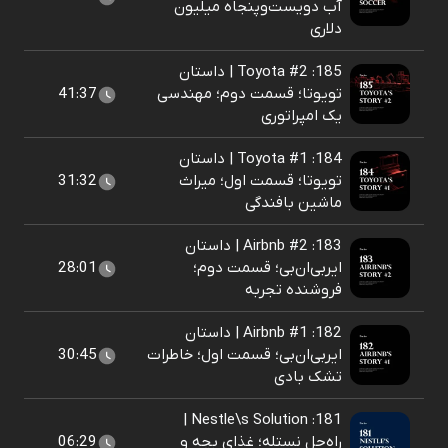
آب دویست‌و‌پنجاه میلیون
دلاری
185: Toyota #2 | داستان
تویوتا؛ قسمت دوم؛ مهندسی
41:37
یک امپراتوری
184: Toyota #1 | داستان
تویوتا؛ قسمت اول؛ میراث
31:32
ماشین بافندگی
183: Airbnb #2 | داستان
ایربی‌ان‌بی؛ قسمت دوم؛
28:01
فروشنده تجربه
182: Airbnb #1 | داستان
ایربی‌ان‌بی؛ قسمت اول؛ خاطرات
30:45
تشک بادی
181: Nestle\s Solution |
راه‌حل نستله؛ غذای بچه و
06:29