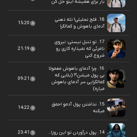
بار برای همیشه اینو حل کن
18. فلج تحلیلی! تله ذهنی
15:20
آدمای باهوش و کمالگرا
17. تو تنبل نیستی: نیروی
نامرئی که نمیذاره کاری رو
21:19
شروع کنی
16. چرا آدمای باهوش معمولا
بی پول میشن؟! (بلایی که
09:21
کمالگرایی سر آدمای باهوش
میاره)
15. نداشتن پول آدمو احمق
14:22
میکنه
14. پول درآوردن تو این روزا..
23:41