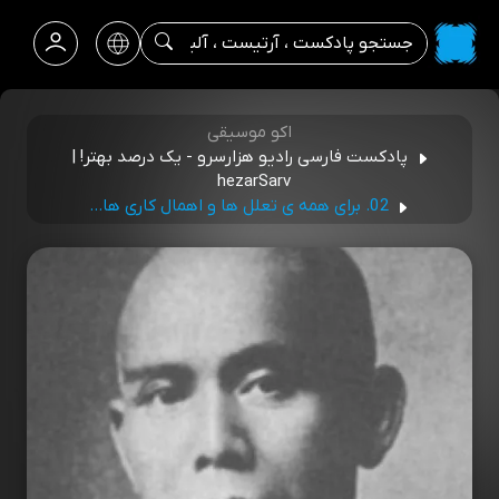
اکو موسیقی
پادکست فارسی رادیو هزارسرو - یک درصد بهتر! |
hezarSarv
02. برای همه ی تعلل ها و اهمال کاری ها...