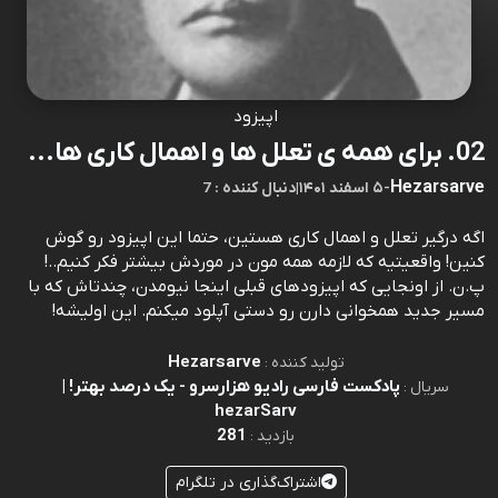
اپیزود
02. برای همه ی تعلل ها و اهمال کاری ها...
Hezarsarve
-
۵ اسفند ۱۴۰۱
|
7 : دنبال کننده
اگه درگیر تعلل و اهمال کاری هستین، حتما این اپیزود رو گوش
کنین! واقعیتیه که لازمه همه مون در موردش بیشتر فکر کنیم..!
پ.ن. از اونجایی که اپیزودهای قبلی اینجا نیومدن، چندتاش که با
مسیر جدید همخوانی دارن رو دستی آپلود میکنم. این اولیشه!
Hezarsarve
تولید کننده :
پادکست فارسی رادیو هزارسرو - یک درصد بهتر! |
سریال :
hezarSarv
281
بازدید :
اشتراک‌گذاری در تلگرام