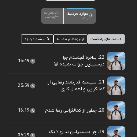
نظرات
موارد مرتبط
پادکست
پادکست
قسمت‌های پادکست
اپیزودهای مشابه
پیشنهاد ویژه
22. بلاخره فهمیدم چرا
16:49
دیسیپلین جواب نمیده 😐
21. سیستم قدرتمند رهایی از
25:59
کمالگرایی و اهمال کاری
20. چطور از کمالگرایی رها شدم
16:19
19. چرا دیسیپلین نداری؟ یک
05:29