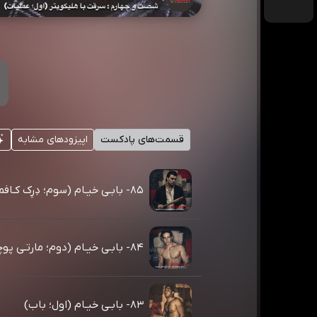
قسمت‌های پادکست
اپیزودهای مشابه
۸۵- بابـی خیـام (سوم؛ دِرِک کـافمـن)
۸۴- بابـی خیـام (دوم؛ مارتـی پوچـیـو)
۸۳- بابـی خیـام (اول؛ باب)