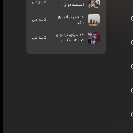
2 سال قبل
(قسمت دوم)...
۱۸- قتل در آلکاتراز
2 سال قبل
راکی...
۲۴- سرکوبگر؛ توتو
2 سال قبل
کنستانت (قسم...