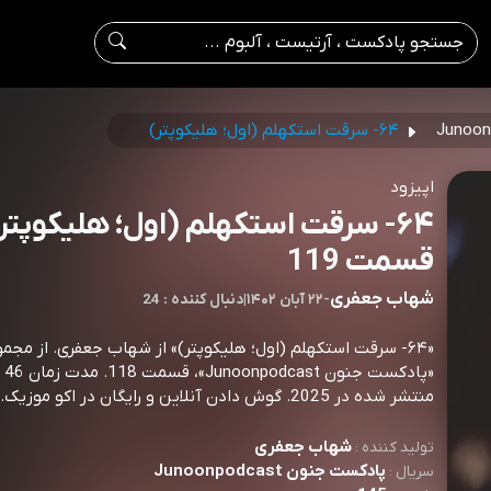
۶۴- سرقت استکهلم (اول؛ هلیکوپتر)
اپیزود
۶۴- سرقت استکهلم (اول؛ هلیکوپتر)
قسمت 119
شهاب جعفری
-
۲۲ آبان ۱۴۰۲
|
24 : دنبال کننده
«۶۴- سرقت استکهلم (اول؛ هلیکوپتر)» از شهاب جعفری. از مجم
«پادک
منتشر شده در 2025. گوش دادن آنلاین و رایگان در اکو موزیک.
شهاب جعفری
تولید کننده :
پادکست جنون Junoonpodcast
سریال :