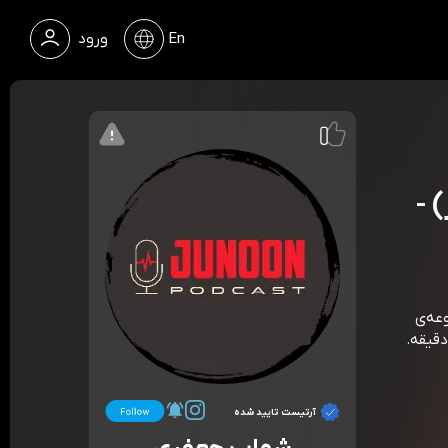
En
ورود
 -
وعه‌ی
ست جنون Junoonpodcast»، قسمت 118. مدت زمان 46 دقیقه.
آرتیست تایید شده