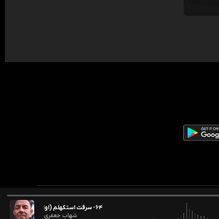
۶۴- سرقت استکهلم (اول؛ هلیکوپتر)
شهاب جعفری