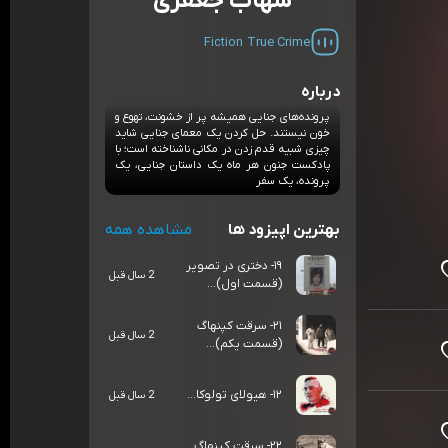
شهاب جعفری
Fiction
True Crime
درباره
پرونده‌های جنایی همیشه پر از خشونت، تهوع و
خون نیستند. حل کردن یک معمای جنایی شاید
چیزی شبیه قدم زدن در مکانی ناشناخته است؛ با
پادکست جنون هر ماه یک داستان جنایی، یک
پرونده، یک سفر
بهترین اپیزود ها
مشاهده همه
۱۹- دختری در تصویر
2 سال قبل
(قسمت اول)...
۲۱- سرقت کپنهاگ
2 سال قبل
(قسمت یکم)...
۱۲- هیولای تولوکا...
2 سال قبل
۲۲- سرقت کپنهاگ