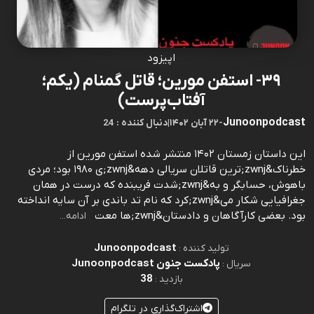
اپیزود
۳۹- استفن مورین؛ قاتل گمنام (یکم؛
آفتاب‌پرست)
Junoonpodcast
-
۲۲ آبان ۱۴۰۲
|
24 : دنبال کننده
این داستان زمستان ۱۴۰۲ منتشر شده استفن مورین از
خطرناک&zwnj;ترین قاتلان سریالی دهه&zwnj;ی ۱۹۸۰ بود؛ مردی
باهوش، حسابگر و به&zwnj;شدت فریبنده که درست در همان
جغرافیایی شکار می&zwnj;کرد که نام تد باندی بر آن سایه انداخته
بود. بعضی کارآگاهان و دادستان&zwnj;ها معت
ادامه...
Junoonpodcast
تولید کننده :
پادکست جنون Junoonpodcast
سریال :
38
بازدید :
اشتراک‌گذاری در تلگرام