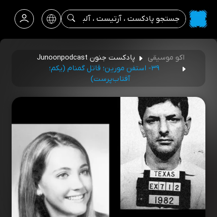
اکو موسیقی
پادکست جنون Junoonpodcast
۳۹- استفن مورین؛ قاتل گمنام (یکم؛
آفتاب‌پرست)