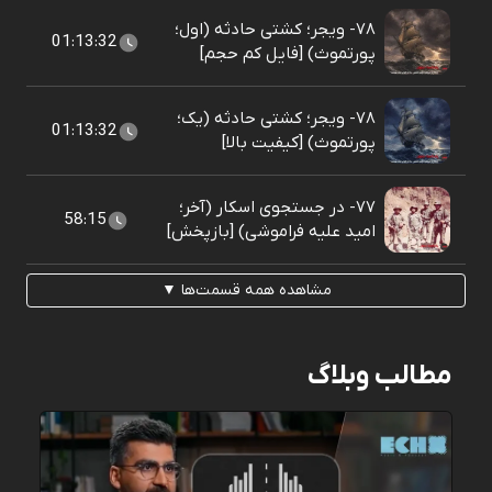
۷۸- ویجر؛ کشتی حادثه (اول؛
01:13:32
پورتموث) [فایل کم حجم]
۷۸- ویجر؛ کشتی حادثه (یک؛
01:13:32
پورتموث) [کیفیت بالا]
۷۷- در جستجوی اسکار (آخر؛
58:15
امید علیه فراموشی) [بازپخش]
مشاهده همه قسمت‌ها ▼
مطالب وبلاگ