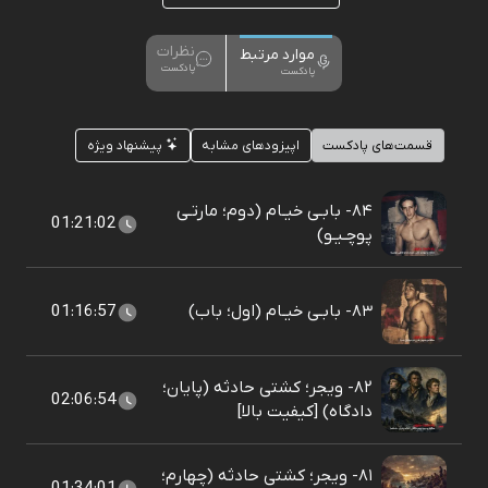
نظرات
موارد مرتبط
پادکست
پادکست
قسمت‌های پادکست
اپیزودهای مشابه
پیشنهاد ویژه
۸۴- بابـی خیـام (دوم؛ مارتـی
01:21:02
پوچـیـو)
۸۳- بابـی خیـام (اول؛ باب)
01:16:57
۸۲- ویجر؛ کشتی حادثه (پایان؛
02:06:54
دادگاه) [کیفیت بالا]
۸۱- ویجر؛ کشتی حادثه (چهارم؛