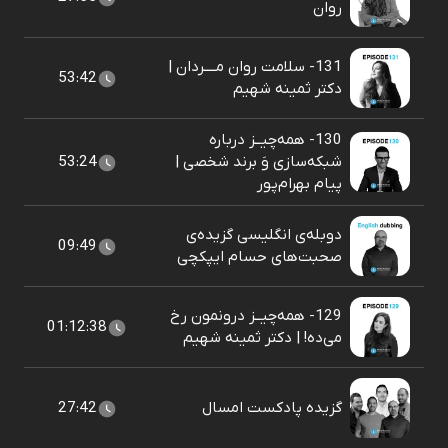
روان
131- سلامت روان مــــردان |
53:42
دکتر ثمینه شهیم
130- همه‌چیــز درباره
شبکه‌سازی وَ برند شخصی |
53:24
پيام بهرام‌پور
دوبله‌ی انگلیسی گزیده‌ی
09:49
صحبت‌های حسام ایپکچی
129- همه‌چیــز درونمون رخ
01:12:38
می‌ده! | دکتر ثمینه شهیم
گزیده پادکست امسال
27:42