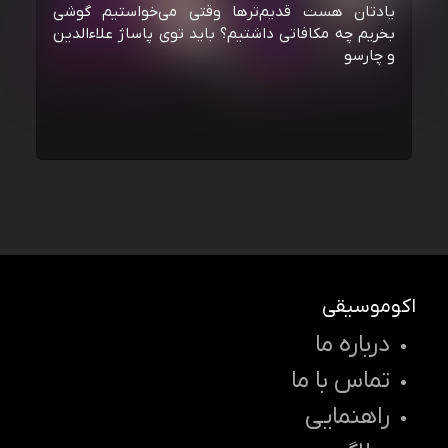
یادتان هست قدیم‌ترها وقتی می‌خواستیم گوشی
بخریم چه مکافاتی داشتیم؟ باید توی پاساژ علاءالدین
و چارسو
اکوموسیقی
درباره ما
تماس با ما
راهنمایی