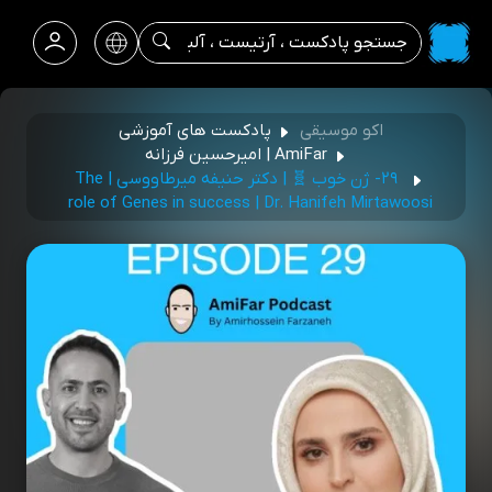
اکو موسیقی
پادکست های آموزشی
AmiFar | امیرحسین فرزانه
۲۹- ژن خوب 🧬 | دکتر حنیفه میرطاووسی | The
role of Genes in success | Dr. Hanifeh Mirtawoosi