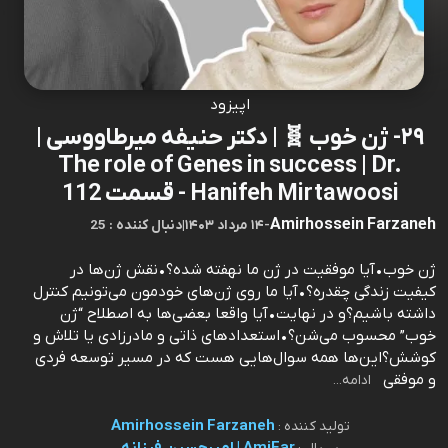
اپیزود
۲۹- ژن خوب 🧬 | دکتر حنیفه میرطاووسی |
The role of Genes in success | Dr.
Hanifeh Mirtawoosi - قسمت 112
Amirhossein Farzaneh
-
۱۴ مرداد ۱۴۰۳
|
25 : دنبال کننده
ژن خوب•آیا موفقیت در ژن ما نهفته شده؟•نقش ژن‌ها در
کیفیت زندگی چقدره؟•آیا ما روی ژن‌های خودمون می‌تونیم کنترل
داشته باشیم؟و در نهایت•آیا واقعا بعضی‌ها به اصطلاح “ژن
خوب” محسوب می‌شن؟•استعدادهای ذاتی و مادرزادی یا تلاش و
‌کوشش؟این‌ها همه سوال‌هایی هست که در مسیر توسعه فردی
و موفقی
ادامه...
Amirhossein Farzaneh
تولید کننده :