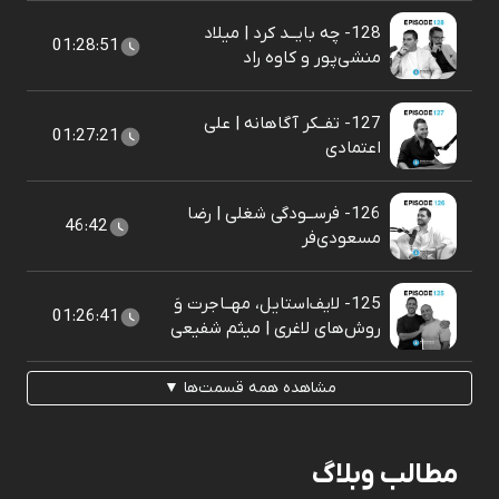
128- چه بایــد کرد | میلاد
01:28:51
منشی‌پور و کاوه راد
127- تفــکر آگاهانه | علی
01:27:21
اعتمادی
126- فرســودگی شغلی | رضا
46:42
مسعودی‌فر
125- لایف‌استایل، مهــاجرت وَ
01:26:41
روش‌های لاغری | میثم شفیعی
مشاهده همه قسمت‌ها ▼
مطالب وبلاگ