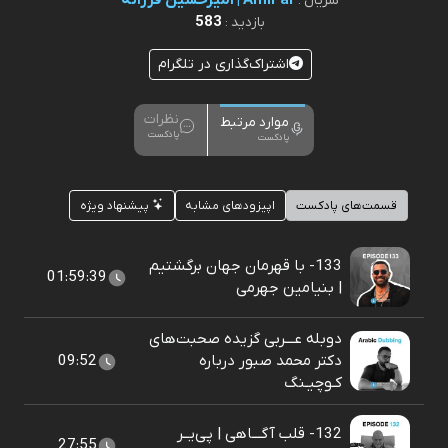
AmiFar | امیرحسین فرزانه
سریال :
583
بازدید :
اشتراک‌گذاری در تلگرام
نظرات
موارد مرتبط
پادکست
پادکست
قسمت‌های پادکست
اپیزودهای مشابه
پیشنهاد ویژه
133- با قهرمان جهان برگشتیم
01:59:39
| بنیامین جهرمی
دوبله عـــربی گزیده صحبت‌های
دکتر محمد صبور درباره
09:52
کـوچیـنگ
132- قلب آگـــاهی | پی‌یــر
27:55