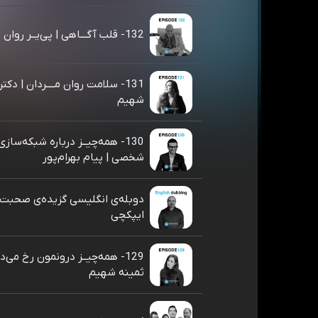
132- قلب آگـــاهی | پی‌یــر روان
131- سلامت روان مــــردان | دکت
شهیم
130- همه‌چیــز درباره شبکه‌سازی 
شخصی | پيام بهرام‌پور
دوبله‌ی انگلیسی گزیده‌ی صحبت
ایپکچی
129- همه‌چیــز درونمون رخ می‌ده
ثمینه شهیم