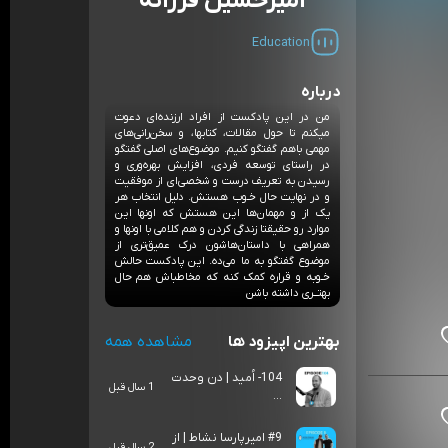
امیرحسین فرزانه
Education
درباره
من در این پادکست از افراد ارزنده‌ای دعوت
میکنم تا حول مقالات، کتابها، و سخن‌رانی‌های
مهمی باهم گفتگو کنیم. موضوع‌های اصلی گفتگو
در راستای توسعه فردی، افزایش بهره‌وری و
رسیدن به تعریف درست و شخصی‌ای از موفقیت
و در نهایت حال خـوب هستش. دلیل انتخاب هر
یک از و مهمان‌ها این هستش که اونها این
موارد رو حقیقتا زندگی کردن و هم کلامی با اونها و
همراهی با داستان‌هاشون درک عمیق‌تری از
موضوع گفتگو به ما می‌ده. این پادکست حالش
خـوبه و قراره کمک کنه که مخاطباش هم حال
بهتــری داشته باشن
بهترین اپیزود ها
مشاهده همه
104- اُمید | دن وحدت
1 سال قبل
...
#9 امیرپارسا نشاط | از
2 سال قبل