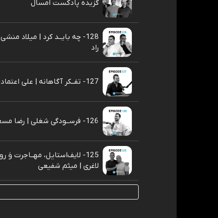
گزیده پادکست امسال
128- چه بایــد کرد | میلاد منشی
راد
127- تفــکر آگاهانه | علی اعتمادی
126- فرســودگی شغلی | رضا مسعودی‌فر
125- لایف‌استایل، مهــاجرت وَ 
لاغری | میثم شفیعی