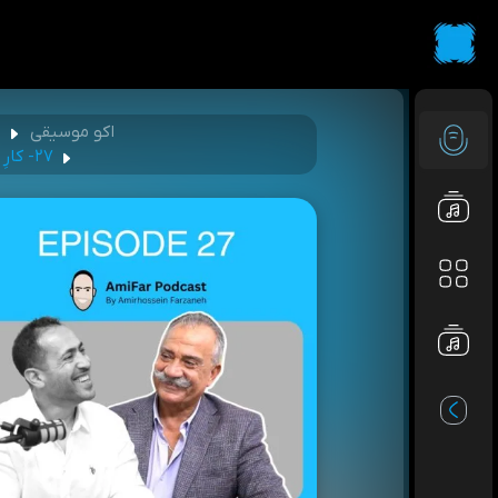
اکو موسیقی
پ
۲۷- کارِ دل | دکتر محمود رضوانی | Dr. Mahmoud Rezvani