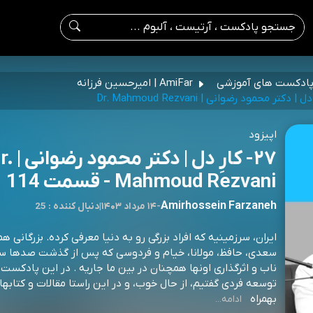
ادکست های آموزشی
AmiFar | امیرحسین فرزانه
اپیزود
۲۷- کارِ دل | دکتر م
Mahmoud Rezvani - قسمت 114
Amirhossein Farzaneh
-
۱۴ مرداد ۱۴۰۳
|
25 : دنبال کننده
ایران، سرزمینیه که افراد بزرگی رو‌ به دنیا معرفی کرده. بزرگانی 
سعدی، حافظ، مولانا، خیام و فردوسی که پس از گذشت صدها سا
ناب و اثرگذاری اونها همچنان در بین ما جاریه . در این پادکست
توسعه فردی گفتیم، از حال خوب، و در این راستا مقالات و کتابهای
بهمراه
ادامه...