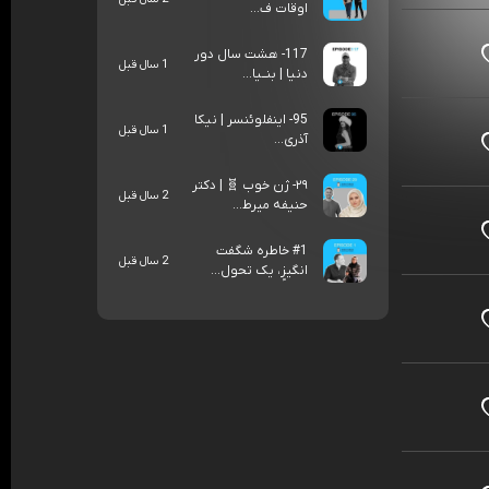
اوقات ف...
117- هشت سال دور
1 سال قبل
دنیا | بنــیا...
95- اینفلوئنسر | نیکا
1 سال قبل
آذری...
۲۹- ژن خوب 🧬 | دکتر
2 سال قبل
حنیفه میرط...
#1 خاطره شگفت
2 سال قبل
انگیزٍ، یک تحول...