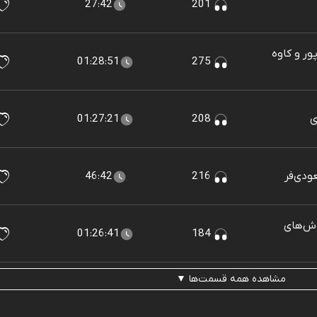
27:42
201
‌پور و کاوه
01:28:51
275
01:27:21
208
46:42
216
روش‌های
01:26:41
184
مشاهده همه قسمت‌ها ▼