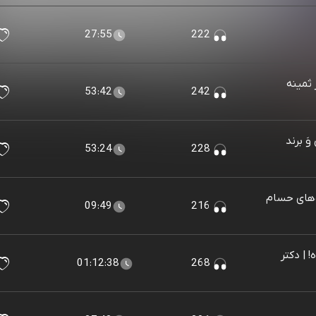
27:55
222
ر ثمینه
53:42
242
وَ برند
53:24
228
‌های حسام
09:49
216
! | دکتر
01:12:38
268