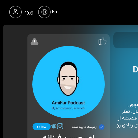
En
ورود
حمود رضوانی | Dr.
همچون
ل، تفکر
 همیشه از
 زیادی رو‌
آرتیست تایید شده