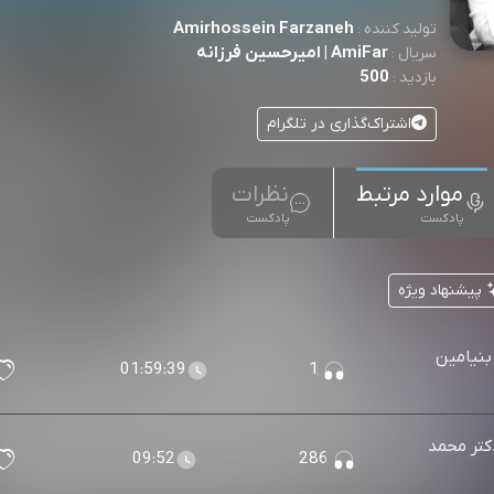
Amirhossein Farzaneh
تولید کننده :
AmiFar | امیرحسین فرزانه
سریال :
500
بازدید :
اشتراک‌گذاری در تلگرام
موارد مرتبط
نظرات
پادکست
پادکست
پیشنهاد ویژه
 بنیامین
01:59:39
1
کتر محمد
09:52
286