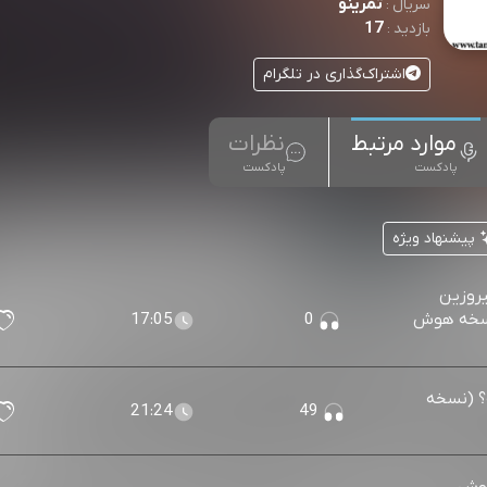
تمرینو
سریال :
17
بازدید :
اشتراک‌گذاری در تلگرام
موارد مرتبط
نظرات
پادکست
پادکست
پیشنهاد ویژه
یروزین
 (نسخه هوش
0
17:05
ه؟ (نسخه
21:24
49