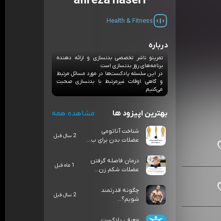
alireza naseri
Health & Fitness
درباره
تمرینو ناشر تخصصی بدنسازی و ارائه دهنده
برنامه‌های روز بدنسازی است
در این سلسله پادکست‌ها در مورد مسائل مرتبط
و گاهی اوقات غیرمرتبط با بدنسازی صحبت
می‌کنیم
بهترین اپیزود ها
مشاهده همه
شناخت آناتومی
2 سال قبل
عضلات بدن برای ب...
درمان فاصله گرفتن
1 ماه قبل
عضلات شکم زن...
چگونه قدرتمند
2 سال قبل
شویم؟...
معرفی پادکست