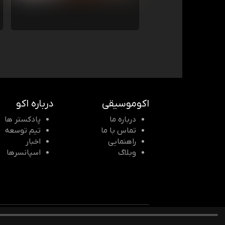
اکوموسیقی
درباره اکو
درباره ما
پادکستر ها
تماس با ما
تیم توسعه
راهنمایی
اخبار
وبلاگ
اسپانسرها
© 2026 Echomusic & Podcast