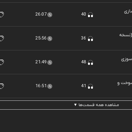
ازی
26:07
40
 (نسخه
25:56
36
 سوزی
21:49
48
سوخت و
16:51
41
مشاهده همه قسمت‌ها ▼