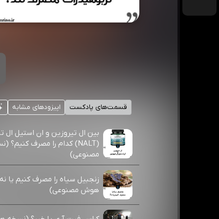
قسمت‌های پادکست
اپیزودهای مشابه
بین ال تیروزین و ان استیل ال ت
(NALT) کدام را مصرف کنیم؟
مصنوعی)
زنجبیل سیاه را مصرف کنیم یا ن
هوش مصنوعی)