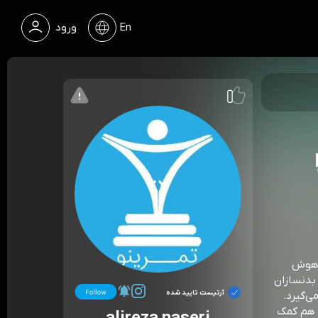
En
ورود
H) را
(نسخه هوش
 محبوبی بین بدنسازان
آرتیست تایید شده
ی‌گیرد.
وگنادال هم کمک