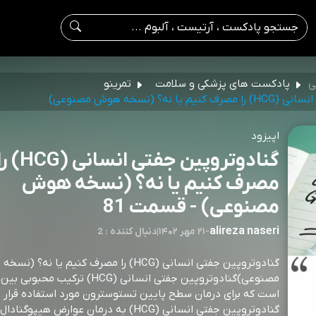
ی
پادکست های پزشکی و سلامت
تمرینو
 نه؟ (نسخه هوش مصنوعی)
اپیزود
گنادوتروپین جفتی انسانی (CG
مصرف کنیم یا نه؟ (نسخه هوش
مصنوعی) - قسمت 81
alireza naseri
-
۲۱ مهر ۱۴۰۲
|
2 : دنبال کننده
گنادوتروپین جفتی انسانی (HCG) را مصرف کنیم یا نه؟ 
مصنوعی)گنادوتروپین جفتی انسانی (HCG) ترکیب
است که برای درمان سطح پایین تستوسترون مورد استفاده قرار م
گنادوتروپین جفتی انسانی (HCG) به درمان عوارض هیپ