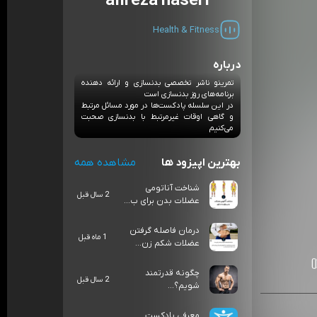
alireza naseri
Health & Fitness
درباره
تمرینو ناشر تخصصی بدنسازی و ارائه دهنده
برنامه‌های روز بدنسازی است
در این سلسله پادکست‌ها در مورد مسائل مرتبط
و گاهی اوقات غیرمرتبط با بدنسازی صحبت
می‌کنیم
بهترین اپیزود ها
مشاهده همه
شناخت آناتومی
2 سال قبل
عضلات بدن برای ب...
درمان فاصله گرفتن
1 ماه قبل
عضلات شکم زن...
چگونه قدرتمند
2 سال قبل
شویم؟...
معرفی پادکست