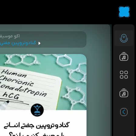
اکو موسیق
گنادوتروپین جفتی انسانی (HCG) را مصرف کنیم یا