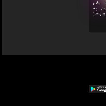
ا وقتی
ریم چه
ی پاساژ