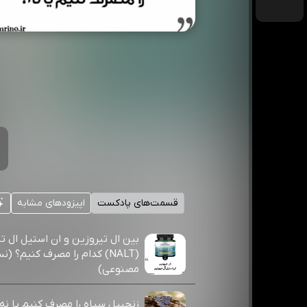
قسمت‌های پادکست
اپیزودهای مشابه
بین ال تیروزین و ان استیل ال ت
(NALT) کدام را مصرف کنیم؟
مصنوعی)
زنجبیل سیاه را مصرف کنیم یا ن