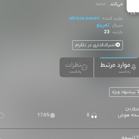
می‌کند.⁠⁠⁠⁠⁠⁠⁠⁠⁠⁠⁠⁠⁠⁠⁠⁠⁠⁠⁠⁠⁠⁠
ادامه...
alireza naseri
تولید کننده :
تمرینو
سریال :
23
بازدید :
اشتراک‌گذاری در تلگرام
موارد مرتبط
نظرات
پادکست
پادکست
پیشنهاد ویژه
یروزین
 (نسخه هوش
0
17:05
ه؟ (نسخه