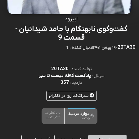
اپیزود
گفت‌وگوی نابهنگام با حامد شیدائیان -
قسمت 9
20TA30
-
۱۹ بهمن ۱۴۰۱
|
1 : دنبال کننده
20TA30
تولید کننده :
پادکست کافه بیست تا سی
سریال :
357
بازدید :
اشتراک‌گذاری در تلگرام
نظرات
موارد مرتبط
پادکست
پادکست