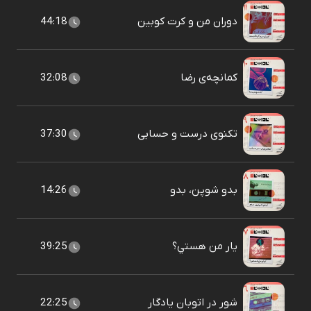
دوران من و کرت کوبين
44:18
کمانچه‌ی رضا
32:08
تکنوی درست و حسابی
37:30
بدو شوپن، بدو
14:26
يار من هستي؟
39:25
شور در اتوبان يادگار
22:25