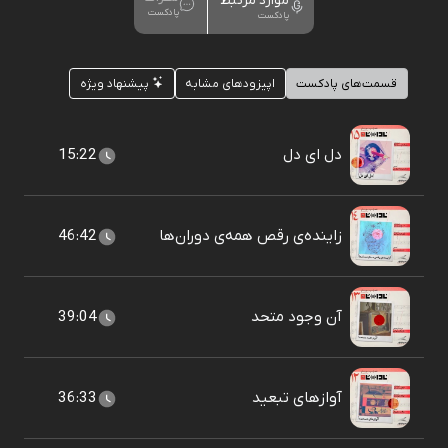
موارد مرتبط
پادکست
پادکست
قسمت‌های پادکست
اپیزودهای مشابه
پیشنهاد ویژه
دل ای دل
15:22
زاينده‌ی رقص همه‌ی دوران‌ها
46:42
آن وجود متحد
39:04
آوازهای تبعید
36:33