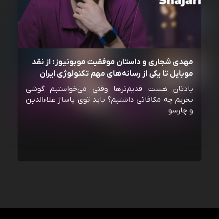
مهدی شجاری و داستان موفقیت موبونیوز: از نقد
موبایل تا یکی از رسانه‌‌های مهم تکنولوژی ایران
یادتان هست قدیم‌ترها وقتی می‌خواستیم گوشی
بخریم چه مکافاتی داشتیم؟ باید توی پاساژ علاءالدین
و چارسو