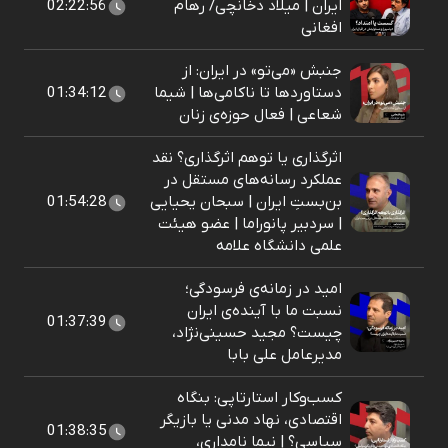
ایران | میلاد دخانچی/ رهام
02:22:56
افغانی
جنبش «می‌تو» در ایران: از
دستاوردها تا ناکامی‌ها | شیما
01:34:12
شعاعی | فعال حوزه‌ی زنان
اثرگذاری یا توهم اثرگذاری؟ نقد
عملکرد رسانه‌های مستقل در
بن‌بستِ ایران | سبحان یحیایی
01:54:28
| سردبیر پانوراما | عضو هیئت
علمی دانشگاه علامه
امید در زمانه‌ی فرسودگی؛
نسبت ما با آینده‌ی ایران
01:37:39
چیست؟ مجید حسینی‌نژاد،
مدیرعامل علی بابا
کسب‌وکار استارتاپی: بنگاه
اقتصادی، نهاد مدنی یا بازیگر
01:38:35
سیاسی؟ | نیما نامداری،