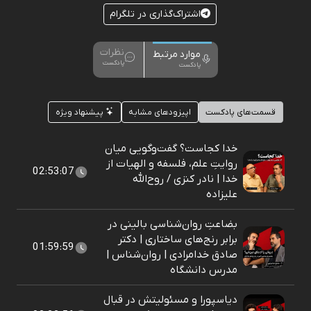
اشتراک‌گذاری در تلگرام
نظرات
موارد مرتبط
پادکست
پادکست
قسمت‌های پادکست
اپیزودهای مشابه
پیشنهاد ویژه
خدا کجاست؟ گفت‌وگویی میان
روایتِ علم، فلسفه و الهیات از
02:53:07
خدا | نادر کنزی / روح‌الله
علیزاده
بضاعتِ روان‌شناسی بالینی در
برابر رنج‌های ساختاری | دکتر
01:59:59
صادق خدامرادی | روان‌شناس |
مدرس دانشگاه
دیاسپورا و مسئولیتش در قبال