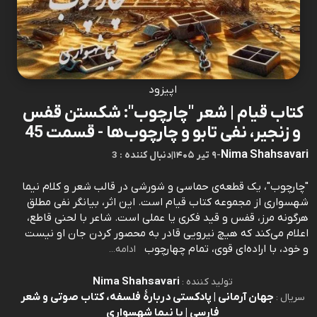
اپیزود
کتاب قیام | شعر "چارچوب": شکستن قفس
و زنجیر، نفی تابو و چارچوب‌ها - قسمت 45
Nima Shahsavari
-
۹ تیر ۱۴۰۵
|
3 : دنبال کننده
"چارچوب"، یک قطعه‌ی حماسی و شورشی در قالب شعر و کلام نیما
شهسواری از مجموعه کتاب قیام است. این اثر، بیانگر نفی مطلق
هرگونه مرز، قفس و قید فکری یا عملی است. شاعر با لحنی قاطع،
اعلام می‌کند که هیچ نیرویی قادر به محصور کردن جان او نیست
و خود، با اراده‌ای قوی، تمام چهارچوب‌
ادامه...
Nima Shahsavari
تولید کننده :
جهان آرمانی | پادکستی دربارۀ فلسفه، کتاب صوتی و شعر
سریال :
فارسی | با نیما شهسواری