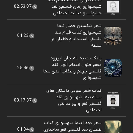
کتاب صوتی دمحمحیسم نیما
شهسواری رمان فلسفی نقد
02:53:07
خشونت و عدالت اجتماعی
شعر شکستن حصار نیما
شهسواری کتاب قیام نقد
01:23
فلسفی استبداد و طغیان بر
سلطه
پادکست به نام جان اپیزود
دهم جنون انتقام الهی نقد
25:46
فلسفی جهنم و عذاب ابدی نیما
شهسواری
کتاب شعر صوتی داستان های
سیاه نیما شهسواری نقد
03:17:37
فلسفی فقر و بی عدالتی
اجتماعی
شعر قهقرا نیما شهسواری کتاب
طغیان نقد فلسفی فقر ساختاری
01:34