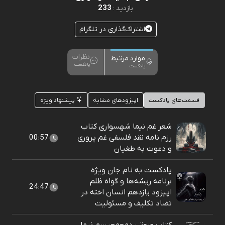
233
بازدید :
اشتراک‌گذاری در تلگرام
نظرات
موارد مرتبط
پادکست
پادکست
قسمت‌های پادکست
اپیزودهای مشابه
پیشنهاد ویژه
شعر غم نیما شهسواری کتاب
رزم نامه نقد فلسفی غم پروری
00:57
و دعوت به طغیان
پادکست به نام جان ویژه
برنامه ریشه‌ها و گواه ظلم
24:47
اپیزود یازدهم انسان اخته در
تضاد تکلیف و مسئولیت