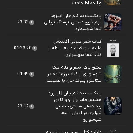
و انحطاط جامعه
پادکست به نام جان اپیزود
نهم خون مقدس فرهنگ قربانی
23:33
نیما شهسواری
کتاب شعر صوتی آفکینش؛
مانیفستِ قیام علیه سلطه با
01:23:20
کلام نیما شهسواری
عشق پاک؛ شعر و کلام نیما
شهسواری از کتاب رزم‌نامه در
01:49
ستایشِ پیوندِ جان با طبیعت
پادکست به نام جان | اپیزود
هشتم: ظلم بر زن؛ واکاوی
ریشه‌های هستی‌شناختی
23:12
نابرابری در ادیان - نیما
شهسواری
دانلود کتاب صوتی رویا نسخه