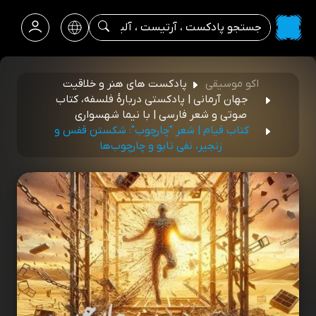
اکو موسیقی
پادکست های هنر و خلاقیت
جهان آرمانی | پادکستی دربارۀ فلسفه، کتاب
صوتی و شعر فارسی | با نیما شهسواری
کتاب قیام | شعر "چارچوب": شکستن قفس و
زنجیر، نفی تابو و چارچوب‌ها