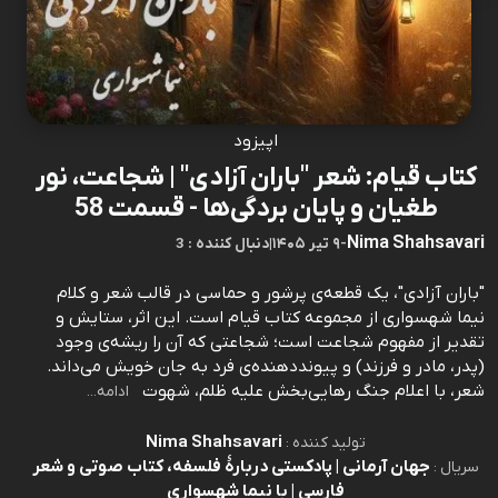
اپیزود
کتاب قیام: شعر "باران آزادی" | شجاعت، نور
طغیان و پایان بردگی‌ها - قسمت 58
Nima Shahsavari
-
۹ تیر ۱۴۰۵
|
3 : دنبال کننده
"باران آزادی"، یک قطعه‌ی پرشور و حماسی در قالب شعر و کلام
نیما شهسواری از مجموعه کتاب قیام است. این اثر، ستایش و
تقدیر از مفهوم شجاعت است؛ شجاعتی که آن را ریشه‌ی وجود
(پدر، مادر و فرزند) و پیونددهنده‌ی فرد به جان خویش می‌داند.
شعر، با اعلام جنگ رهایی‌بخش علیه ظلم، شهوت
ادامه...
Nima Shahsavari
تولید کننده :
جهان آرمانی | پادکستی دربارۀ فلسفه، کتاب صوتی و شعر
سریال :
فارسی | با نیما شهسواری