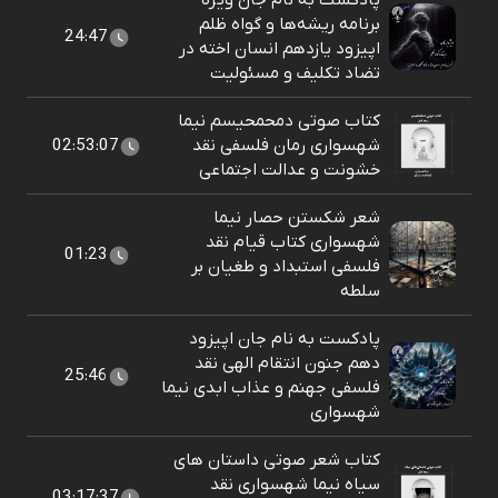
پادکست به نام جان ویژه
برنامه ریشه‌ها و گواه ظلم
24:47
اپیزود یازدهم انسان اخته در
تضاد تکلیف و مسئولیت
کتاب صوتی دمحمحیسم نیما
شهسواری رمان فلسفی نقد
02:53:07
خشونت و عدالت اجتماعی
شعر شکستن حصار نیما
شهسواری کتاب قیام نقد
01:23
فلسفی استبداد و طغیان بر
سلطه
پادکست به نام جان اپیزود
دهم جنون انتقام الهی نقد
25:46
فلسفی جهنم و عذاب ابدی نیما
شهسواری
کتاب شعر صوتی داستان های
سیاه نیما شهسواری نقد
03:17:37