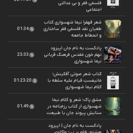
فلسفی فقر و بی عدالتی
اجتماعی
شعر قهقرا نیما شهسواری کتاب
طغیان نقد فلسفی فقر ساختاری
01:34
و انحطاط جامعه
پادکست به نام جان اپیزود
نهم خون مقدس فرهنگ قربانی
23:33
نیما شهسواری
کتاب شعر صوتی آفکینش؛
مانیفستِ قیام علیه سلطه با
01:23:20
کلام نیما شهسواری
عشق پاک؛ شعر و کلام نیما
شهسواری از کتاب رزم‌نامه در
01:49
ستایشِ پیوندِ جان با طبیعت
پادکست به نام جان | اپیزود
هشتم: ظلم بر زن؛ واکاوی