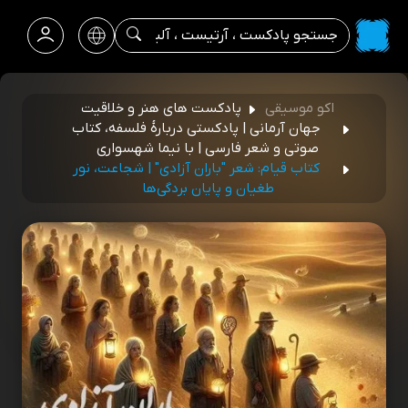
اکو موسیقی
پادکست های هنر و خلاقیت
جهان آرمانی | پادکستی دربارۀ فلسفه، کتاب
صوتی و شعر فارسی | با نیما شهسواری
کتاب قیام: شعر "باران آزادی" | شجاعت، نور
طغیان و پایان بردگی‌ها