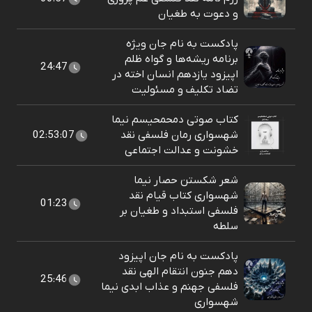
و دعوت به طغیان
پادکست به نام جان ویژه
برنامه ریشه‌ها و گواه ظلم
24:47
اپیزود یازدهم انسان اخته در
تضاد تکلیف و مسئولیت
کتاب صوتی دمحمحیسم نیما
شهسواری رمان فلسفی نقد
02:53:07
خشونت و عدالت اجتماعی
شعر شکستن حصار نیما
شهسواری کتاب قیام نقد
01:23
فلسفی استبداد و طغیان بر
سلطه
پادکست به نام جان اپیزود
دهم جنون انتقام الهی نقد
25:46
فلسفی جهنم و عذاب ابدی نیما
شهسواری