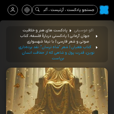
اکو موسیقی
پادکست های هنر و خلاقیت
جهان آرمانی | پادکستی دربارۀ فلسفه، کتاب
صوتی و شعر فارسی | با نیما شهسواری
کتاب طغیان | شعر "شاه ترسان": نقد برده‌داری
نوین، قدرت پول و شاهی که از حماقت انسان
برپاست