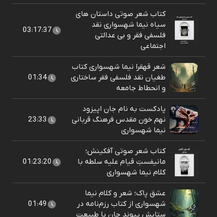
کتاب شعر صوتی داستان های
سیاه نیما شهسواری نقد
03:17:37
فلسفی فقر و بی عدالتی
اجتماعی
شعر قهقرا نیما شهسواری کتاب
طغیان نقد فلسفی فقر ساختاری
01:34
و انحطاط جامعه
پادکست به نام جان اپیزود
نهم خون مقدس فرهنگ قربانی
23:33
نیما شهسواری
کتاب شعر صوتی آفکینش؛
مانیفستِ قیام علیه سلطه با
01:23:20
کلام نیما شهسواری
عشق پاک؛ شعر و کلام نیما
شهسواری از کتاب رزم‌نامه در
01:49
ستایشِ پیوندِ جان با طبیعت