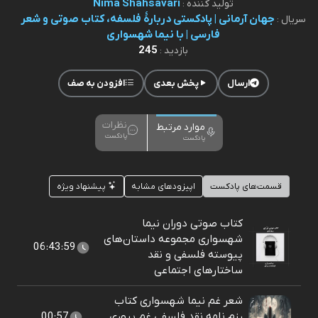
Nima Shahsavari
تولید کننده :
جهان آرمانی | پادکستی دربارۀ فلسفه، کتاب صوتی و شعر
سریال :
فارسی | با نیما شهسواری
245
بازدید :
ارسال
پخش بعدی
افزودن به صف
نظرات
موارد مرتبط
پادکست
پادکست
قسمت‌های پادکست
اپیزودهای مشابه
پیشنهاد ویژه
کتاب صوتی دوران نیما
شهسواری مجموعه داستان‌های
06:43:59
پیوسته فلسفی و نقد
ساختارهای اجتماعی
شعر غم نیما شهسواری کتاب
رزم نامه نقد فلسفی غم پروری
00:57