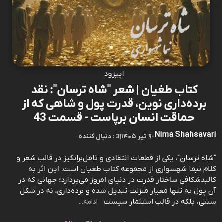
اپیزود
کتاب طغیان | شعر "شاه ترسان": نقد
برده‌داری نوین، قدرت پول و شاهی که از
حماقت انسان برپاست - قسمت 43
Nima Shahsavari
-
۹ تیر ۱۴۰۵
|
3 : دنبال کننده
"شاه ترسان"، یکی از قطعات انتقادی و تامل‌برانگیز در قالب شعر و
کلام نیما شهسواری از مجموعه کتاب طغیان است. این اثر به
کالبدشکافی ساختار قدرت در دنیای امروز می‌پردازد؛ جهانی که در
آن پول به تنها معیار منزلت تبدیل شده و برده‌داری، نه در شکل
سنتی، بلکه در قالب استثمار سیست
ادامه...