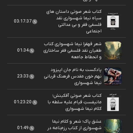
کتاب شعر صوتی داستان های
سیاه نیما شهسواری نقد
03:17:37
فلسفی فقر و بی عدالتی
اجتماعی
شعر قهقرا نیما شهسواری کتاب
طغیان نقد فلسفی فقر ساختاری
01:34
و انحطاط جامعه
پادکست به نام جان اپیزود
نهم خون مقدس فرهنگ قربانی
23:33
نیما شهسواری
کتاب شعر صوتی آفکینش؛
مانیفستِ قیام علیه سلطه با
01:23:20
کلام نیما شهسواری
عشق پاک؛ شعر و کلام نیما
شهسواری از کتاب رزم‌نامه در
01:49