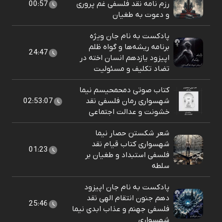
رزم نامه نقد فلسفی غم پروری
00:57
و دعوت به طغیان
پادکست به نام جان ویژه
برنامه ریشه‌ها و گواه ظلم
24:47
اپیزود یازدهم انسان اخته در
تضاد تکلیف و مسئولیت
کتاب صوتی دمحمحیسم نیما
شهسواری رمان فلسفی نقد
02:53:07
خشونت و عدالت اجتماعی
شعر شکستن حصار نیما
شهسواری کتاب قیام نقد
01:23
فلسفی استبداد و طغیان بر
سلطه
پادکست به نام جان اپیزود
دهم جنون انتقام الهی نقد
25:46
فلسفی جهنم و عذاب ابدی نیما
شهسواری