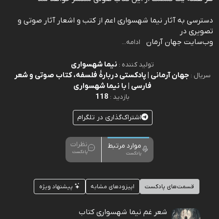
دسترسی به آثار نیما شهسواری اعم از کتب و اشعار آثار صوتی و
تصویری در
وب‌سایت جهان آرمان
ادامه...
نیما شهسواری
تولید کننده :
جهان آرمانی | پادکستی دربارۀ فلسفه، کتاب صوتی و شعر
سریال :
فارسی | با نیما شهسواری
118
بازدید :
اشتراک‌گذاری در تلگرام
نظرات
موارد مرتبط
پادکست
پادکست
قسمت‌های پادکست
اپیزودهای مشابه
پیشنهاد ویژه
شعر غم نیما شهسواری کتاب