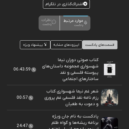
اشتراک‌گذاری در تلگرام
نظرات
موارد مرتبط
پادکست
پادکست
قسمت‌های پادکست
اپیزودهای مشابه
پیشنهاد ویژه
کتاب صوتی دوران نیما
شهسواری مجموعه داستان‌های
06:43:59
پیوسته فلسفی و نقد
ساختارهای اجتماعی
شعر غم نیما شهسواری کتاب
رزم نامه نقد فلسفی غم پروری
00:57
و دعوت به طغیان
پادکست به نام جان ویژه
برنامه ریشه‌ها و گواه ظلم
24:47