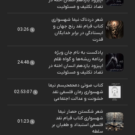
اپیزود یازدهم انسان اخته در
تضاد تکلیف و مسئولیت
شعر دردناک نیما شهسواری
کتاب قیام نقد رنج جهان و
03:26
ایستادگی در برابر خدایگان
قدرت
پادکست به نام جان ویژه
برنامه ریشه‌ها و گواه ظلم
24:48
اپیزود یازدهم انسان اخته در
تضاد تکلیف و مسئولیت
کتاب صوتی دمحمحیسم نیما
شهسواری رمان فلسفی نقد
02:53:07
خشونت و عدالت اجتماعی
شعر شکستن حصار نیما
شهسواری کتاب قیام نقد
01:23
فلسفی استبداد و طغیان بر
سلطه