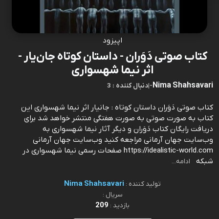
اپیزود
کتاب صوتی دَوَران - داستان کوتاه جان‌یار -
اثر نیما شهسواری
Nima Shahsavari
-
|
3 : دنبال کننده
کتاب صوتی دَوَران داستان کوتاه : جانیار اثر نیما شهسواری این
کتاب به صورت صوتی به صورت هفتگی منتشر خواهد شد برای
دریافت رایگان کتاب دَوَران و دیگر آثار نیما شهسواری به
وب‌سایت جهان آرمانی مراجعه کنید وب‌سایت جهان آرمانی
https://idealistic-world.com صفحات رسمی نیما شهسواری در
شبکه
ادامه...
Nima Shahsavari
تولید کننده :
سریال :
209
بازدید :