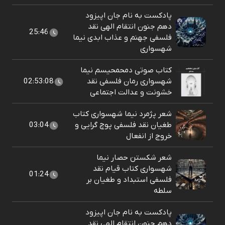
پادکست به نام جان اپیزود
دهم جنون انتقام الهی نقد
25:46
فلسفی جهنم و عذاب ابدی نیما
شهسواری
کتاب صوتی دمحمحیسم نیما
شهسواری رمان فلسفی نقد
02:53:08
خشونت و عدالت اجتماعی
شعر پژمرد نیما شهسواری کتاب
طغیان نقد فلسفی پوچ گرایی و
03:04
خروج از انفعال
شعر شکستن حصار نیما
شهسواری کتاب قیام نقد
01:24
فلسفی استبداد و طغیان بر
سلطه
پادکست به نام جان اپیزود
دهم جنون انتقام الهی نقد