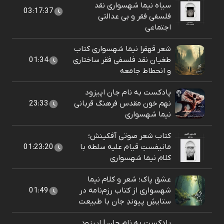
سیاه نیما شهسواری نقد
03:17:37
فلسفی فقر و بی عدالتی
اجتماعی
شعر قهقرا نیما شهسواری کتاب
طغیان نقد فلسفی فقر ساختاری
01:34
و انحطاط جامعه
پادکست به نام جان اپیزود
نهم خون مقدس فرهنگ قربانی
23:33
نیما شهسواری
کتاب شعر صوتی آفکینش؛
مانیفستِ قیام علیه سلطه با
01:23:20
کلام نیما شهسواری
عشق پاک؛ شعر و کلام نیما
شهسواری از کتاب رزم‌نامه در
01:49
ستایشِ پیوندِ جان با طبیعت
پادکست به نام جان | اپیزود