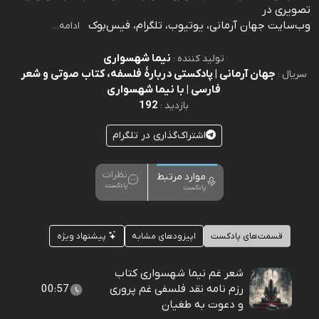
تصویری در
وب‌سایت جهان آرمانی، یوتیوب، تلگرام، فیس‌بوک
ادامه...
نیما شهسواری
تولید کننده :
جهان آرمانی | پادکستی دربارۀ فلسفه، کتاب صوتی و شعر
سریال :
فارسی | با نیما شهسواری
192
بازدید :
اشتراک‌گذاری در تلگرام
نظرات
موارد مرتبط
پادکست
پادکست
قسمت‌های پادکست
اپیزودهای مشابه
پیشنهاد ویژه
شعر غم نیما شهسواری کتاب
رزم نامه نقد فلسفی غم پروری
00:57
و دعوت به طغیان