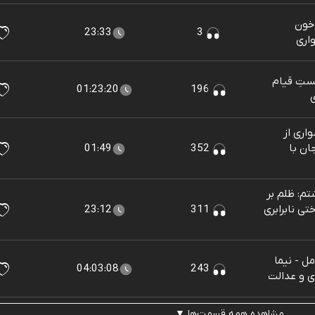
 خون
23:33
3
اری
ستِ قیام
01:23:20
196
ی
اری از
ان با
352
01:49
م: ظلم بر
ی نابرابری
311
23:12
ل - نیما
04:03:08
243
ی و عدالت
مشاهده همه قسمت‌ها ▼