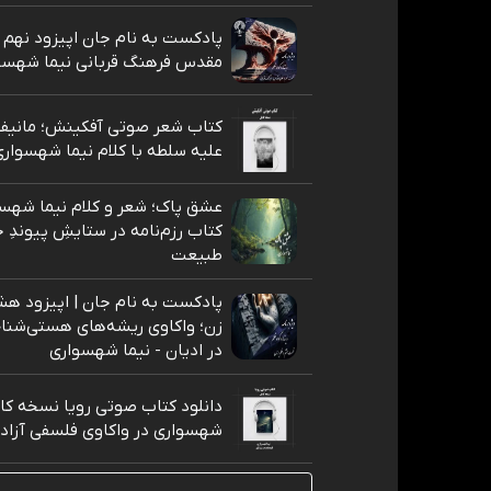
پادکست به نام جان اپیزود نهم
مقدس فرهنگ قربانی نیما شهسو
کتاب شعر صوتی آفکینش؛ مانیف
علیه سلطه با کلام نیما شهسوار
عشق پاک؛ شعر و کلام نیما شهسو
کتاب رزم‌نامه در ستایشِ پیوندِ ج
طبیعت
پادکست به نام جان | اپیزود هشت
زن؛ واکاوی ریشه‌های هستی‌شناخت
در ادیان - نیما شهسواری
دانلود کتاب صوتی رویا نسخه کام
شهسواری در واکاوی فلسفی آزاد