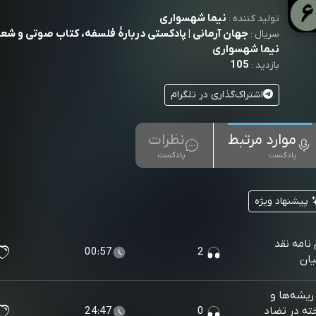
نیما شهسواری
تولید کننده :
جهان آرمانی | پادکستی دربارۀ فلسفه، کتاب صوتی و شعر 
سریال :
نیما شهسواری
105
بازدید :
اشتراک‌گذاری در تلگرام
موارد مرتبط
نظرات
پادکست
پادکست
پیشنهاد ویژه
نامه نقد
00:57
2
یان
ریشه‌ها و
خته در تضاد
0
24:47