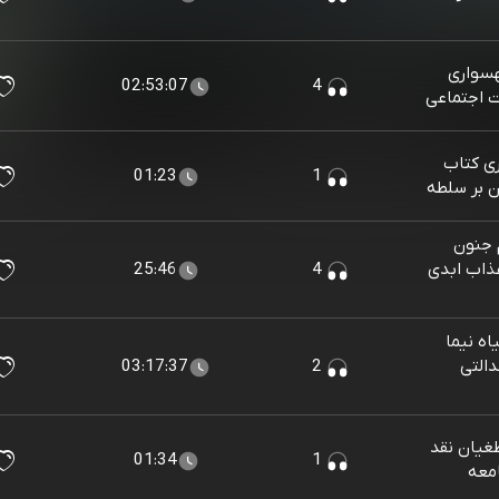
سواری
02:53:07
4
 اجتماعی
ی کتاب
01:23
1
ن بر سلطه
 جنون
عذاب ابدی
4
25:46
ه نیما
التی
2
03:17:37
غیان نقد
01:34
1
معه