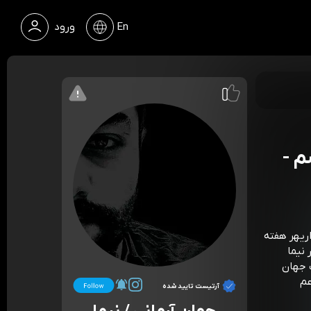
En
ورود
م -
ریهر هفته
نیما
 جهان
عم
آرتیست تایید شده