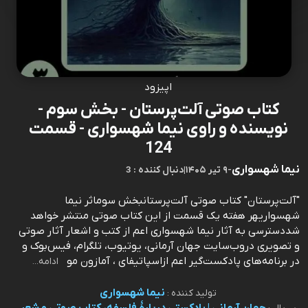
اپیزود
کتاب صوتی آلت‌پرستان - بخش سوم -
نویسنده و راوی نیما شهسواری - قسمت
124
نیما شهسواری
-
۹ تیر ۱۴۰۵
|
3 : دنبال کننده
"آلت‌پرستان" کتاب صوتی آلت‌پرستانبخش سوماثر نیما
شهسواریهر هفته یک قسمت از این کتاب صوتی منتشر خواهد
شددسترسی به آثار نیما شهسواری اعم از کتب و اشعار آثار صوتی
و تصویری دروب‌سایت جهان آرمانی، یوتیوب، تلگرام، فیس‌بوک و
در برنامه‌های پادکست‌گیر اعم ازاسپاتیفای ، آمازون مو
ادامه...
نیما شهسواری
تولید کننده :