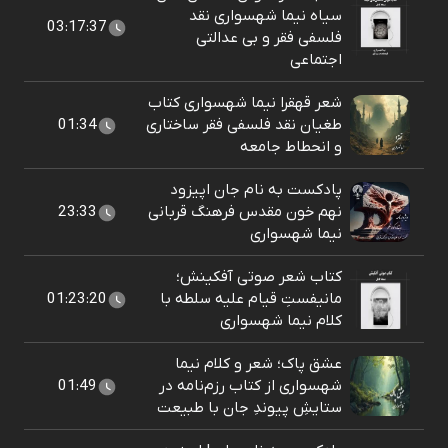
سیاه نیما شهسواری نقد
03:17:37
فلسفی فقر و بی عدالتی
اجتماعی
شعر قهقرا نیما شهسواری کتاب
طغیان نقد فلسفی فقر ساختاری
01:34
و انحطاط جامعه
پادکست به نام جان اپیزود
نهم خون مقدس فرهنگ قربانی
23:33
نیما شهسواری
کتاب شعر صوتی آفکینش؛
مانیفستِ قیام علیه سلطه با
01:23:20
کلام نیما شهسواری
عشق پاک؛ شعر و کلام نیما
شهسواری از کتاب رزم‌نامه در
01:49
ستایشِ پیوندِ جان با طبیعت