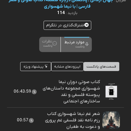
جهان آرمانی | پادکستی دربارۀ فلسفه، کتاب صوتی و شعر
سریال :
فارسی | با نیما شهسواری
114
بازدید :
اشتراک‌گذاری در تلگرام
نظرات
موارد مرتبط
پادکست
پادکست
قسمت‌های پادکست
اپیزودهای مشابه
پیشنهاد ویژه
کتاب صوتی دوران نیما
شهسواری مجموعه داستان‌های
06:43:59
پیوسته فلسفی و نقد
ساختارهای اجتماعی
شعر غم نیما شهسواری کتاب
رزم نامه نقد فلسفی غم پروری
00:57
و دعوت به طغیان