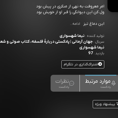
امر معروفت به نهی از منکری در پیش بود
ول کن این دیوانگی را قبر او از خویش بود
این دماغ تیز
ادامه...
نیما شهسواری
تولید کننده :
جهان آرمانی | پادکستی دربارۀ فلسفه، کتاب صوتی و شعر 
سریال :
نیما شهسواری
97
بازدید :
اشتراک‌گذاری در تلگرام
موارد مرتبط
نظرات
پادکست
پادکست
پیشنهاد ویژه