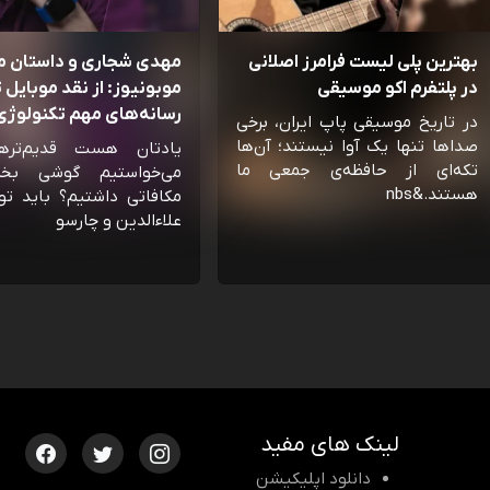
بهترین پلی لیست فرامرز اصلانی
مهدی شجاری و داستان 
در پلتفرم اکو موسیقی
موبونیوز: از نقد موبایل تا
رسانه‌‌های مهم تکنولوژی 
در تاریخ موسیقی پاپ ایران، برخی
صداها تنها یک آوا نیستند؛ آن‌ها
یادتان هست قدیم‌تره
تکه‌ای از حافظه‌ی جمعی ما
می‌خواستیم گوشی بخ
هستند.&nbs
مکافاتی داشتیم؟ باید تو
علاءالدین و چارسو
لینک های مفید
دانلود اپلیکیشن