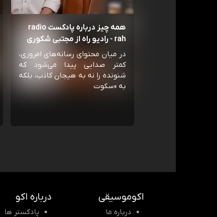
همه چیز درباره پادکست radio
rah - رادیو راه از مجتبی شکوری
در میان محتوای رسانه‌های امروزی،
کمتر صدایی پیدا می‌شود که
شنونده را نه به هیجان کاذب، بلکه
به «سکوت
اکوموسیقی
درباره اکو
درباره ما
پادکستر ها