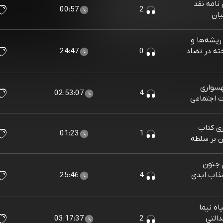
نامه نقد
00:57
2
یان
ریشه‌ها و
خته در تضاد
0
24:47
سواری
02:53:07
4
 اجتماعی
ی کتاب
01:23
1
ن بر سلطه
 جنون
عذاب ابدی
4
25:46
ه نیما
التی
2
03:17:37