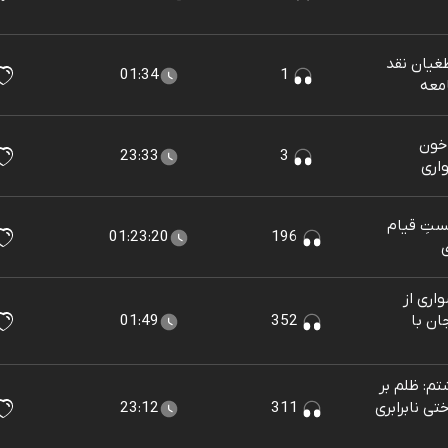
غیان نقد
01:34
1
معه
 خون
23:33
3
اری
ستِ قیام
01:23:20
196
ی
اری از
ان با
352
01:49
م: ظلم بر
ی نابرابری
311
23:12