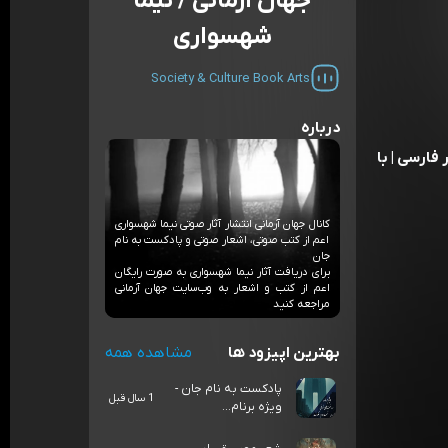
جهان آرمانی / نیما
شهسواری
Society & Culture
Book
Arts
درباره
فارسی | با
کانال جهان آرمانی انتشار آثار صوتی نیما شهسواری
اعم از کتب صوتی، اشعار صوتی و پادکست به نام
جان
برای دریافت آثار نیما شهسواری به صورت رایگان
اعم از کتب و اشعار به وب‌سایت جهان آرمانی
مراجعه کنید
بهترین اپیزود ها
مشاهده همه
پادکست به نام جان -
1 سال قبل
ویژه برنام...