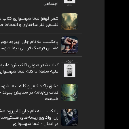
اجتماعی
شعر قهقرا نیما شهسواری کتاب ط
فلسفی فقر ساختاری و انحطاط جا
پادکست به نام جان اپیزود نهم
مقدس فرهنگ قربانی نیما شهسو
کتاب شعر صوتی آفکینش؛ مانیف
علیه سلطه با کلام نیما شهسوار
عشق پاک؛ شعر و کلام نیما شهسو
کتاب رزم‌نامه در ستایشِ پیوندِ ج
طبیعت
پادکست به نام جان | اپیزود هشت
زن؛ واکاوی ریشه‌های هستی‌شناخت
در ادیان - نیما شهسواری