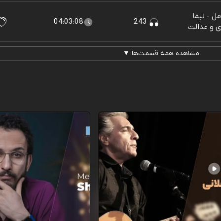
ل - نیما
04:03:08
243
ی و عدالت
مشاهده همه قسمت‌ها ▼