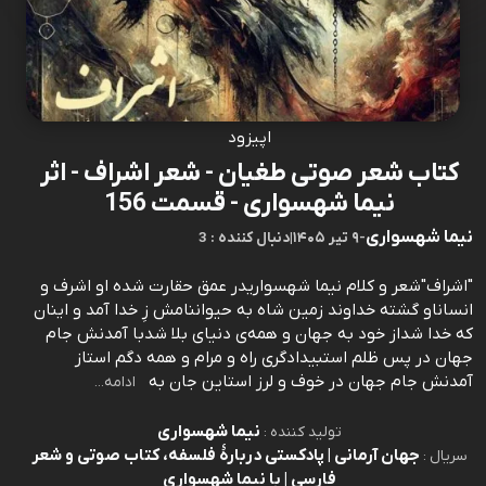
اپیزود
کتاب شعر صوتی طغیان - شعر اشراف - اثر
نیما شهسواری - قسمت 156
نیما شهسواری
-
۹ تیر ۱۴۰۵
|
3 : دنبال کننده
"اشراف"شعر و کلام نیما شهسواریدر عمق حقارت شده او اشرف و
انساناو گشته خداوند زمین شاه به حیواننامش زِ خدا آمد و اینان
که خدا شداز خود به جهان و همه‌ی دنیای بلا شدبا آمدنش جام
جهان در پس ظلم استبیدادگری راه و مرام و همه دگم استاز
آمدنش جام جهان در خوف و لرز استاین جان به
ادامه...
نیما شهسواری
تولید کننده :
جهان آرمانی | پادکستی دربارۀ فلسفه، کتاب صوتی و شعر
سریال :
فارسی | با نیما شهسواری