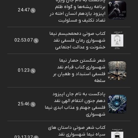
پادکست به نام جان ویژه
برنامه ریشه‌ها و گواه ظلم
24:47
اپیزود یازدهم انسان اخته در
تضاد تکلیف و مسئولیت
کتاب صوتی دمحمحیسم نیما
شهسواری رمان فلسفی نقد
02:53:07
خشونت و عدالت اجتماعی
شعر شکستن حصار نیما
شهسواری کتاب قیام نقد
01:23
فلسفی استبداد و طغیان بر
سلطه
پادکست به نام جان اپیزود
دهم جنون انتقام الهی نقد
25:46
فلسفی جهنم و عذاب ابدی نیما
شهسواری
کتاب شعر صوتی داستان های
سیاه نیما شهسواری نقد
03:17:37