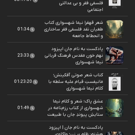
فلسفی فقر و بی عدالتی
اجتماعی
شعر قهقرا نیما شهسواری کتاب
طغیان نقد فلسفی فقر ساختاری
01:34
و انحطاط جامعه
پادکست به نام جان اپیزود
نهم خون مقدس فرهنگ قربانی
23:33
نیما شهسواری
کتاب شعر صوتی آفکینش؛
مانیفستِ قیام علیه سلطه با
01:23:20
کلام نیما شهسواری
عشق پاک؛ شعر و کلام نیما
شهسواری از کتاب رزم‌نامه در
01:49
ستایشِ پیوندِ جان با طبیعت
پادکست به نام جان | اپیزود
هشتم: ظلم بر زن؛ واکاوی