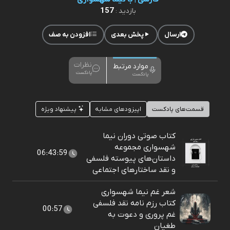
157
بازدید :
ارسال
پخش بعدی
افزودن به صف
نظرات
موارد مرتبط
پادکست
پادکست
قسمت‌های پادکست
اپیزودهای مشابه
پیشنهاد ویژه
کتاب صوتی دوران نیما
شهسواری مجموعه
06:43:59
داستان‌های پیوسته فلسفی
و نقد ساختارهای اجتماعی
شعر غم نیما شهسواری
کتاب رزم نامه نقد فلسفی
00:57
غم پروری و دعوت به
طغیان