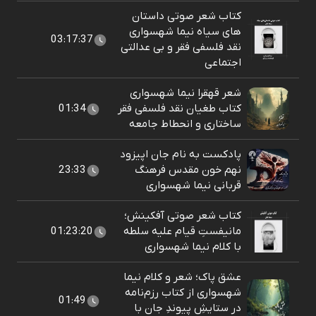
کتاب شعر صوتی داستان
های سیاه نیما شهسواری
03:17:37
نقد فلسفی فقر و بی عدالتی
اجتماعی
شعر قهقرا نیما شهسواری
کتاب طغیان نقد فلسفی فقر
01:34
ساختاری و انحطاط جامعه
پادکست به نام جان اپیزود
نهم خون مقدس فرهنگ
23:33
قربانی نیما شهسواری
کتاب شعر صوتی آفکینش؛
مانیفستِ قیام علیه سلطه
01:23:20
با کلام نیما شهسواری
عشق پاک؛ شعر و کلام نیما
شهسواری از کتاب رزم‌نامه
01:49
در ستایشِ پیوندِ جان با