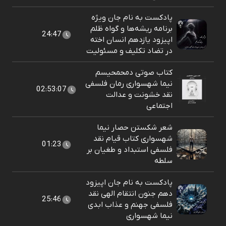
پادکست به نام جان ویژه
برنامه ریشه‌ها و گواه ظلم
24:47
اپیزود یازدهم انسان اخته
در تضاد تکلیف و مسئولیت
کتاب صوتی دمحمحیسم
نیما شهسواری رمان فلسفی
02:53:07
نقد خشونت و عدالت
اجتماعی
شعر شکستن حصار نیما
شهسواری کتاب قیام نقد
01:23
فلسفی استبداد و طغیان بر
سلطه
پادکست به نام جان اپیزود
دهم جنون انتقام الهی نقد
25:46
فلسفی جهنم و عذاب ابدی
نیما شهسواری