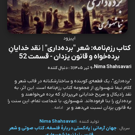
اپیزود
کتاب رزم‌نامه: شعر "برده‌داری" | نقد خدایانِ
برده‌خواه و قانون یزدان - قسمت 52
Nima Shahsavari
-
۹ تیر ۱۴۰۵
|
3 : دنبال کننده
"برده‌داری"، یک قطعه‌ی کوبنده و ساختارشکنانه در قالب شعر و
کلام نیما شهسواری از مجموعه کتاب رزم‌نامه است. این اثر، به
نقد رادیکال و صریح خدایانی می‌پردازد که برده می‌خواهند و
برده‌داری را بنا فرموده‌اند. شهسواری، با شجاعت تمام، این سنت را
به قانون یزدان نسبت می‌دهد و بر
ادامه...
Nima Shahsavari
تولید کننده :
جهان آرمانی | پادکستی دربارۀ فلسفه، کتاب صوتی و شعر
سریال :
فارسی | با نیما شهسواری