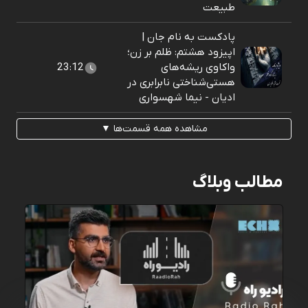
طبیعت
پادکست به نام جان |
اپیزود هشتم: ظلم بر زن؛
واکاوی ریشه‌های
23:12
هستی‌شناختی نابرابری در
ادیان - نیما شهسواری
مشاهده همه قسمت‌ها ▼
مطالب وبلاگ