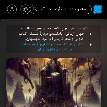
اکو موسیقی
پادکست های هنر و خلاقیت
جهان آرمانی | پادکستی دربارۀ فلسفه، کتاب
صوتی و شعر فارسی | با نیما شهسواری
کتاب رزم‌نامه: شعر "برده‌داری" | نقد خدایانِ
برده‌خواه و قانون یزدان