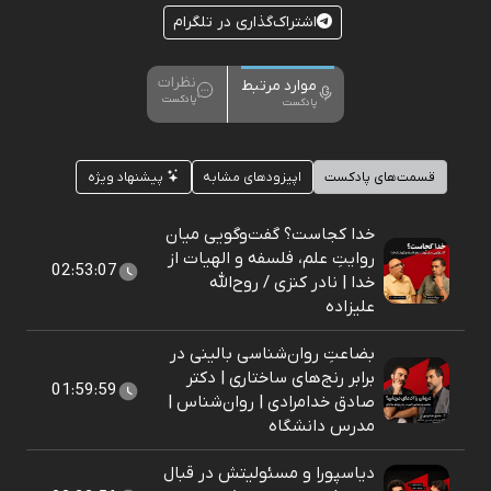
اشتراک‌گذاری در تلگرام
نظرات
موارد مرتبط
پادکست
پادکست
قسمت‌های پادکست
اپیزودهای مشابه
پیشنهاد ویژه
خدا کجاست؟ گفت‌وگویی میان
روایتِ علم، فلسفه و الهیات از
02:53:07
خدا | نادر کنزی / روح‌الله
علیزاده
بضاعتِ روان‌شناسی بالینی در
برابر رنج‌های ساختاری | دکتر
01:59:59
صادق خدامرادی | روان‌شناس |
مدرس دانشگاه
دیاسپورا و مسئولیتش در قبال