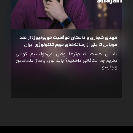
مهدی شجاری و داستان موفقیت موبونیوز: از نقد
موبایل تا یکی از رسانه‌‌های مهم تکنولوژی ایران
یادتان هست قدیم‌ترها وقتی می‌خواستیم گوشی
بخریم چه مکافاتی داشتیم؟ باید توی پاساژ علاءالدین
و چارسو