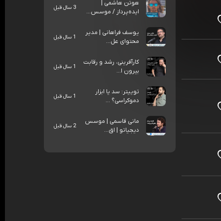
هوتن هاشمی |
3 سال قبل
ایده‌پرداز / موسس...
یوسف فراهانی |‌ مدیر
1 سال قبل
محتوای عل...
کارآفرینی، رشد و رقابت
1 سال قبل
بیرون ا...
توییتر: سد یا ابزار
1 سال قبل
دموکراسی؟ ...
مانی قاسمی | موسس
2 سال قبل
دیجیاتو | اق...