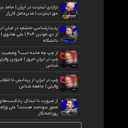
تراژدی اینترنت در ایران | حامد ب
حق اینترنت | مدیرعامل کارزار
پدیدارشناسی «خشم» در میان ای
از دی خونین ۴۰۴ | علی ها
دانشگاه
از چپ چه مانده است؟ وضعیتِ ج
چپ در ایرانِ امروز | شروین وکیل
شناس
چپ در ایران: از پیدایش تا انقلاب
وکیلی | جامعه شناس
از ضرورت تا ابتذال: پادکست‌‌های
محور سودمند هستند؟ علی ورامی
روزنامه‌نگار