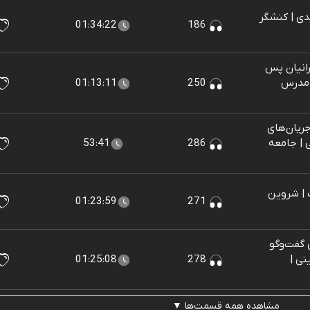
یدی | کنشگر
01:34:22
186
رانیان پس
دوی | مدرس
250
01:13:11
ریان‌های
ی | جامعه
286
53:41
 |‌ شروین
01:23:59
271
 گفت‌وگو
نی |
278
01:25:08
مشاهده همه قسمت‌ها ▼