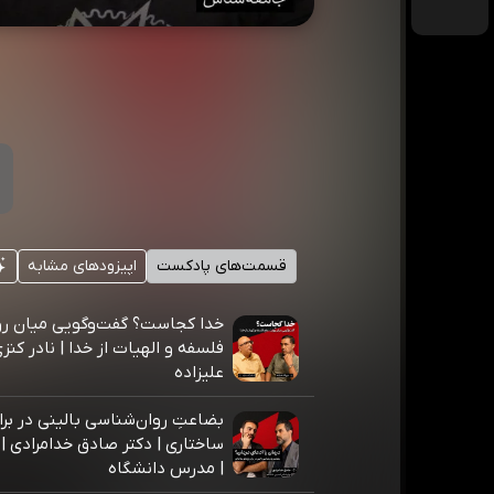
قسمت‌های پادکست
اپیزودهای مشابه
خدا کجاست؟ گفت‌وگویی میان روا
فلسفه و الهیات از خدا | نادر کنزی
علیزاده
بضاعتِ روان‌شناسی بالینی در براب
ساختاری | دکتر صادق خدامرادی |
| مدرس دانشگاه