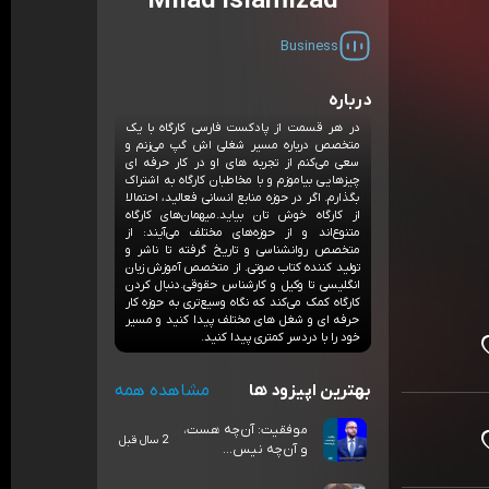
Milad Islamizad
Business
درباره
در هر قسمت از پادکست فارسی کارگاه با یک
متخصص درباره مسیر شغلی اش گپ می‌زنم و
سعی می‌کنم از تجربه های او در کار حرفه ای
چیزهایی بیاموزم و با مخاطبان کارگاه به اشتراک
بگذارم. اگر در حوزه منابع انسانی فعالید، احتمالا
از کارگاه خوش تان بیاید.میهمان‌های کارگاه
متنوع‌اند و از حوزه‌های مختلف می‌آیند: از
متخصص روانشناسی و تاریخ گرفته تا ناشر و
تولید کننده کتاب صوتی. از متخصص آموزش زبان
انگلیسی تا وکیل و کارشناس حقوقی.دنبال کردن
کارگاه کمک می‌کند که نگاه وسیع‌تری به حوزه کار
حرفه ای و شغل های مختلف پیدا کنید و مسیر
خود را با دردسر کمتری پیدا کنید.
بهترین اپیزود ها
مشاهده همه
موفقیت: آن‌چه هست،
2 سال قبل
و آن‌چه نیس...