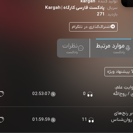
kargah
تولید کننده :
پادکست فارسی کارگاه | Kargah
سریال :
271
بازدید :
اشتراک‌گذاری در تلگرام
موارد مرتبط
نظرات
پادکست
پادکست
پیشنهاد ویژه
یتِ علم،
 / روح‌الله
0
02:53:07
ر رنج‌های
 روان‌شناس
11
01:59:59