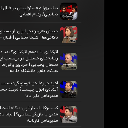
دیاسپورا و مسئولیتش در قبال ایر
دخانچی/ رهام افغانی
جنبش «می‌تو» در ایران: از دستاور
ناکامی‌ها | شیما شعاعی | فعال ح
اثرگذاری یا توهم اثرگذاری؟ نقد ع
رسانه‌های مستقل در بن‌بستِ ایر
سبحان یحیایی | سردبیر پانوراما 
هیئت علمی دانشگاه علامه
امید در زمانه‌ی فرسودگی؛ نسبت م
آینده‌ی ایران چیست؟ مجید حسین
مدیرعامل علی بابا
کسب‌وکار استارتاپی: بنگاه اقتصا
مدنی یا بازیگر سیاسی؟ | نیما نام
مدیرعامل کارنامه