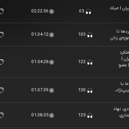
ان | میلاد
02:22:56
63
دها تا
01:34:12
103
وزه‌ی زنان
ملکرد
ان |
01:54:28
122
| عضو
ا با
ی‌نژاد،
130
01:37:39
دی، نهاد
داری،
125
01:38:35