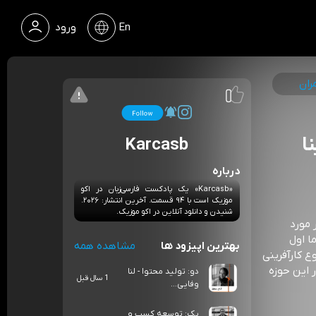
En
ورود
ران
ا
Karcasb
درباره
«Karcasb» یک پادکست فارسی‌زبان در اکو
موزیک است با ۹۴ قسمت. آخرین انتشار: ۲۰۲۶.
شنیدن و دانلود آنلاین در اکو موزیک.
 مورد
دها، ما اول
بهترین اپیزود ها
مشاهده همه
 کارآفرینی
ر این حوزه
دو: تولید محتوا - لنا
1 سال قبل
وفایی...
یک: توسعه کسب و