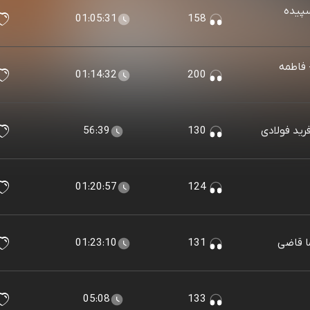
سپیده
01:05:31
158
 فاطمه
01:14:32
200
رید فولادی
130
56:39
01:20:57
124
ما قاضی
131
01:23:10
05:08
133