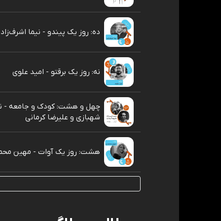
ده: روز یک پیندو - نیما اشرف‌زاد
نه: روز یک برقتو - امید علوی
چهل و هشت: کودک و جامعه - ن
شهبازی و علیرضا کرمانی
هشت: روز یک آوات - مهین مح