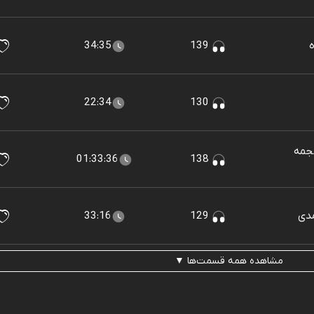
ه
139
34:35
22:34
130
جمه
01:33:36
138
مدی
129
33:16
مشاهده همه قسمت‌ها ▼