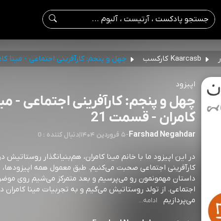
Kaarcasb کارکسب
چهل و پنجم: کارآفرینی اجتماعی - مینا کام
اپیزود
چهل و پنجم: کارآفرینی اجتماعی - مین
کامران - قسمت 21
Farshad Negahdar
-
۵ فروردین ۱۴۰۴
|
0 : دنبال کننده
در این اپیزود ما با خانم مینا کامران، هم‌بنیانگذار روستاتیش در
کارآفرینی اجتماعی صحبت می‌کنیم. ‎طبق معمول همه اپیزو
داستان مهمونمون رو می‌پرسیم و بعد متمرکز می‌شیم روی موضوع
اجتماعی. از تولد روستاتیش می‌گیم و به تجربیات مینا کامران د
می‌پردازیم
ادامه...