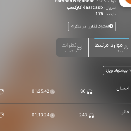
Farshad Negahdar
تولید کننده :
Kaarcasb کارکسب
سریال :
175
بازدید :
اشتراک‌گذاری در تلگرام
موارد مرتبط
نظرات
پادکست
پادکست
پیشنهاد ویژه
- احسان
01:25:42
86
 مانی
01:13:24
243