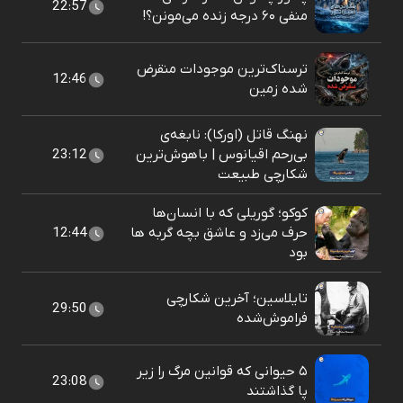
22:57
منفی ۶۰ درجه زنده می‌مونن؟!
ترسناک‌ترین موجودات منقرض
12:46
شده زمین
نهنگ قاتل (اورکا): نابغه‌ی
بی‌رحم اقیانوس | باهوش‌ترین
23:12
شکارچی طبیعت
کوکو؛ گوریلی که با انسان‌ها
حرف می‌زد و عاشق بچه گربه ها
12:44
بود
تایلاسین؛ آخرین شکارچی
29:50
فراموش‌شده
۵ حیوانی که قوانین مرگ را زیر
23:08
پا گذاشتند