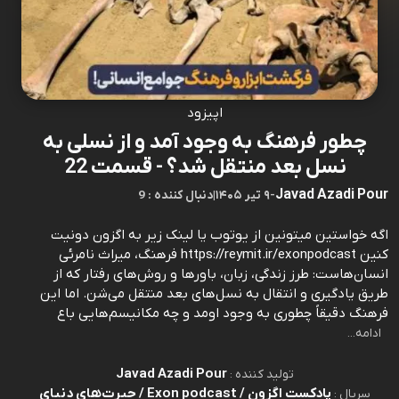
اپیزود
چطور فرهنگ به وجود آمد و از نسلی به
نسل بعد منتقل شد؟ - قسمت 22
Javad Azadi Pour
-
۹ تیر ۱۴۰۵
|
9 : دنبال کننده
اگه خواستین میتونین از یوتوب یا لینک زیر به اگزون دونیت
کنین https://reymit.ir/exonpodcast فرهنگ، میراث نامرئی
انسان‌هاست: طرز زندگی، زبان، باورها و روش‌های رفتار که از
طریق یادگیری و انتقال به نسل‌های بعد منتقل می‌شن. اما این
فرهنگ دقیقاً چطوری به وجود اومد و چه مکانیسم‌هایی باع
ادامه...
Javad Azadi Pour
تولید کننده :
پادکست اگزون / Exon podcast / حیرت‌های دنیای
سریال :