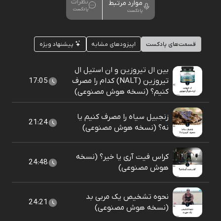
نظرات
موارد مرتبط
پادکست
پادکست
قسمت‌های پادکست
اپیزودهای مشابه
پیشنهاد ویژه
بین ال تیروزین و ان استیل ال
تیروزین (NALT) کدام را مصرف
17:05
کنیم؟ (نسخه هوش مصنوعی)
زنجبیل سیاه را مصرف کنیم یا
21:24
نه؟ (نسخه هوش مصنوعی)
کراس فیت آری یا خیر؟ (نسخه
24:48
هوش مصنوعی)
نحوه تشخیص یک مربی بد
24:21
(نسخه هوش مصنوعی)