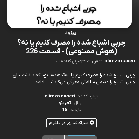
اپیزود
چربی اشباع شده را مصرف کنیم یا نه؟
(هوش مصنوعی) - قسمت 226
alireza naseri
-
۲۱ مهر ۱۴۰۲
|
2 : دنبال کننده
چربی اشباع شده را مصرف کنیم یا نه؟دهه‌ها بود که دانشمندان،
چربی اشباع را دشمن سلامتی معرفی می‌کردند.⁠⁠⁠⁠⁠⁠⁠⁠⁠⁠⁠⁠⁠⁠⁠⁠⁠⁠⁠⁠⁠⁠⁠⁠⁠⁠⁠⁠⁠⁠⁠⁠⁠⁠⁠⁠⁠⁠⁠⁠⁠⁠⁠⁠⁠⁠⁠⁠⁠⁠⁠⁠⁠⁠⁠⁠⁠⁠⁠⁠⁠⁠⁠⁠⁠⁠⁠⁠⁠⁠⁠⁠⁠⁠⁠⁠⁠⁠⁠⁠⁠⁠⁠⁠⁠⁠⁠⁠⁠⁠⁠⁠⁠⁠⁠⁠⁠⁠⁠⁠⁠⁠⁠⁠⁠⁠⁠⁠⁠⁠⁠⁠⁠⁠⁠⁠⁠⁠⁠⁠⁠⁠⁠⁠⁠⁠⁠⁠⁠⁠⁠⁠⁠⁠⁠⁠⁠⁠⁠⁠⁠⁠⁠⁠⁠⁠⁠⁠⁠⁠⁠⁠⁠⁠⁠⁠⁠⁠⁠⁠⁠⁠⁠⁠⁠⁠⁠⁠⁠⁠⁠⁠⁠⁠⁠⁠⁠⁠⁠⁠
ادامه...
alireza naseri
تولید کننده :
تمرینو
سریال :
18
بازدید :
اشتراک‌گذاری در تلگرام