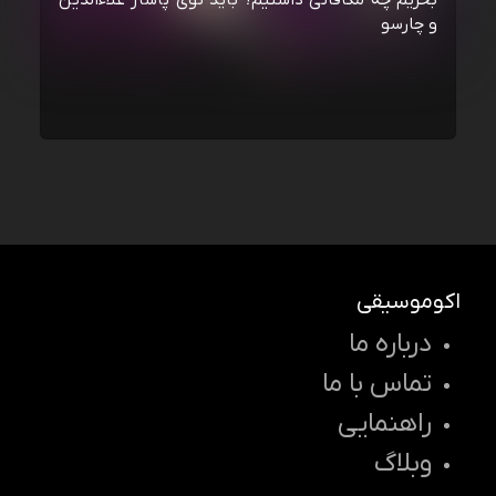
بخریم چه مکافاتی داشتیم؟ باید توی پاساژ علاءالدین
و چارسو
اکوموسیقی
درباره ما
تماس با ما
راهنمایی
وبلاگ