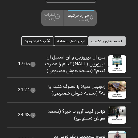
نظرات
موارد مرتبط
پادکست
پادکست
قسمت‌های پادکست
اپیزودهای مشابه
پیشنهاد ویژه
بین ال تیروزین و ان استیل ال
تیروزین (NALT) کدام را مصرف
17:05
کنیم؟ (نسخه هوش مصنوعی)
زنجبیل سیاه را مصرف کنیم یا
21:24
نه؟ (نسخه هوش مصنوعی)
کراس فیت آری یا خیر؟ (نسخه
24:48
هوش مصنوعی)
نحوه تشخیص یک مربی بد