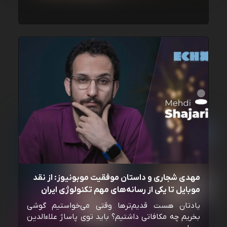
مهدی شجاری و داستان موفقیت موبونیوز: از نقد
موبایل تا یکی از رسانه‌‌های مهم تکنولوژی ایران
یادتان هست قدیم‌ترها وقتی می‌خواستیم گوشی
بخریم چه مکافاتی داشتیم؟ باید توی پاساژ علاءالدین