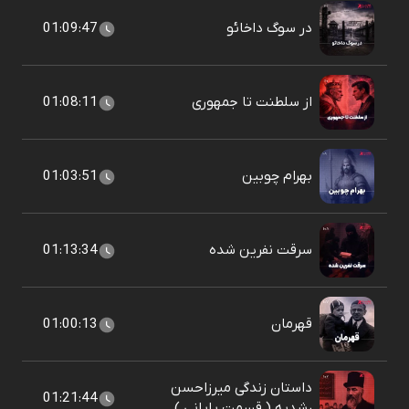
در سوگ داخائو
01:09:47
از سلطنت تا جمهوری
01:08:11
بهرام چوبین
01:03:51
سرقت نفرین شده
01:13:34
قهرمان
01:00:13
داستان زندگی میرزاحسن
01:21:44
رشدیه ( قسمت پایانی )