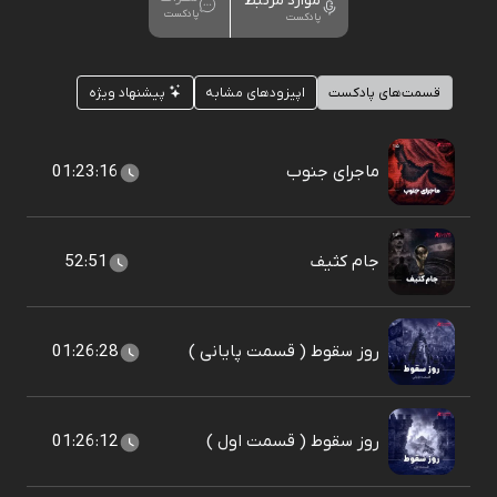
موارد مرتبط
پادکست
پادکست
قسمت‌های پادکست
اپیزودهای مشابه
پیشنهاد ویژه
ماجرای جنوب
01:23:16
جام کثیف
52:51
روز سقوط ( قسمت پایانی )
01:26:28
روز سقوط ( قسمت اول )
01:26:12