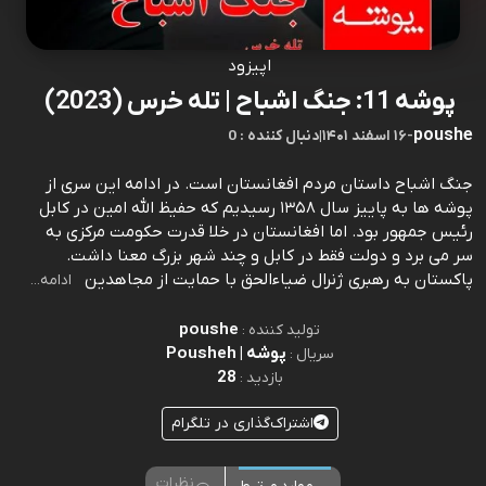
اپیزود
پوشه 11: جنگ اشباح | تله خرس (2023)
poushe
-
۱۶ اسفند ۱۴۰۱
|
0 : دنبال کننده
جنگ اشباح داستان مردم افغانستان است. در ادامه این سری از
پوشه ها به پاییز سال ۱۳۵۸ رسیدیم که حفیظ الله امین در کابل
رئیس جمهور بود. اما افغانستان در خلا قدرت حکومت مرکزی به
سر می برد و دولت فقط در کابل و چند شهر بزرگ معنا داشت.
پاکستان به رهبری ژنرال ضیاءالحق با حمایت از مجاهدین
ادامه...
poushe
تولید کننده :
پوشه | Pousheh
سریال :
28
بازدید :
اشتراک‌گذاری در تلگرام
نظرات