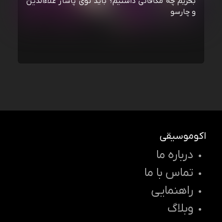
بخریم چه مکافاتی داشتیم؟ باید توی پاساژ علاءالدین
و چارسو
اکوموسیقی
درباره ما
تماس با ما
راهنمایی
وبلاگ