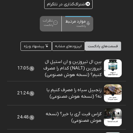
اشتراک‌گذاری در تلگرام
نظرات
موارد مرتبط
پادکست
پادکست
قسمت‌های پادکست
اپیزودهای مشابه
پیشنهاد ویژه
بین ال تیروزین و ان استیل ال
تیروزین (NALT) کدام را مصرف
17:05
کنیم؟ (نسخه هوش مصنوعی)
زنجبیل سیاه را مصرف کنیم یا
21:24
نه؟ (نسخه هوش مصنوعی)
کراس فیت آری یا خیر؟ (نسخه
24:48
هوش مصنوعی)