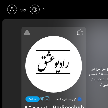
En
ورود
 رو در این در
خلسه / حسن
الملکیان /
هنی /
آرتیست تایید شده