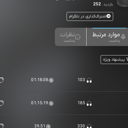
252
بازدید :
اشتراک‌گذاری در تلگرام
موارد مرتبط
نظرات
پادکست
پادکست
پیشنهاد ویژه
01:18:08
103
01:15:19
185
39:51
330