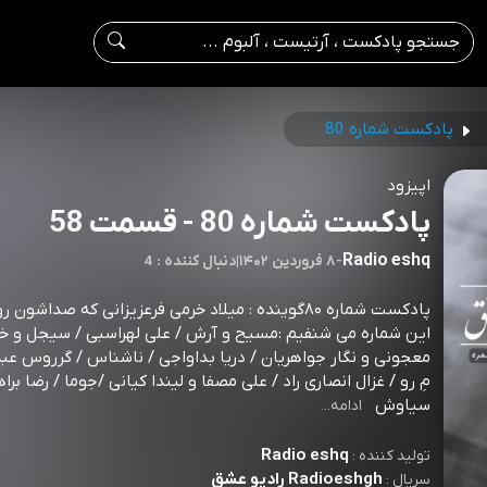
پادکست شماره 80
اپیزود
پادکست شماره 80 - قسمت 58
Radio eshq
-
۸ فروردین ۱۴۰۲
|
4 : دنبال کننده
⁣پادکست شماره ۸۰⁣گوینده : میلاد خرمی فرعزیزانی که صداشون
این شماره می شنفیم :مسیح و آرش / علی لهراسبی / سیجل و 
معجونی و نگار جواهریان / دریا بداواجی / ناشناس / گرروس عبد
مِ رو / غزال انصاری راد / علی مصفا و لیندا کیانی /جوما / رضا برا
سیاوش
ادامه...
Radio eshq
تولید کننده :
Radioeshgh رادیو عشق
سریال :